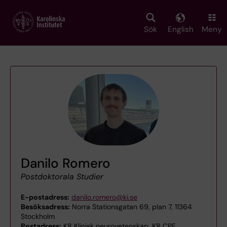
Skip
to
main
Sök
English
Meny
content
Danilo Romero
Postdoktorala Studier
E-postadress:
danilo.romero@ki.se
Besöksadress:
Norra Stationsgatan 69, plan 7, 11364
Stockholm
Postadress:
K8 Klinisk neurovetenskap, K8 CPF