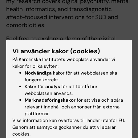
my research covers digital psychiatry, mental
health informatics, and transdiagnostic
affect-focused interventions for SUD and
comorbidities.
Feel free to explore a demo of the digital
aftercare guide,
The BRIDGE
, which I
Vi använder kakor (cookies)
programmed and co-developed together with
På Karolinska Institutets webbplats använder vi
colleagues at the Centre for Dependency
kakor för olika syften:
Disorders.
Nödvändiga
kakor för att webbplatsen ska
fungera korrekt.
Kakor för
analys
för att förstå hur
webbplatsen används.
Marknadsföringskakor
för att visa och spåra
Länkar:
relevant innehåll och annonser från externa
Addiction eClinic
plattformar.
Alkoholhjälpen
Viss information kan överföras till länder utanför EU.
Forskningsområden:
Genom att samtycka godkänner du att vi sparar
Psykiatri
cookies.