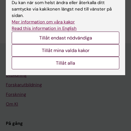
Forskningsämnen:
Du kan när som helst ändra eller återkalla ditt
Klinisk psykologi
Missbruksrelaterade sjukdomar
samtycke via kakikonen längst ned till vänster på
sidan.
Är du Danilo Romero?
Mer information om våra kakor
Redigera din profil
Read this information in English
Tillåt endast nödvändiga
Tillåt mina valda kakor
Tillåt alla
Huvudmeny
Utbildning
Forskarutbildning
Forskning
Om KI
På gång