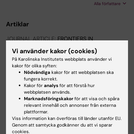
Alla författare
Gaumond M-H; Cermakian N; Willie BM
Artiklar
JOURNAL ARTICLE:
FRONTIERS IN
MECHANICAL ENGINEERING.
2023;9:1049659
Vi använder kakor (cookies)
In vitro
responses of human dermal
På Karolinska Institutets webbplats använder vi
fibroblasts to mechanical strain: A systematic
kakor för olika syften:
review and meta-analysis
Nödvändiga
kakor för att webbplatsen ska
van Haasterecht L; Dsouza C; Ma Y; Korkmaz
fungera korrekt.
Alla författare
HI; de Jong Y; Ket JCF; van Zuijlen PPM; Groot
Kakor för
analys
för att förstå hur
webbplatsen används.
ML; Komarova SV
JOURNAL ARTICLE:
INTERNATIONAL JOURNAL
Marknadsföringskakor
för att visa och spåra
OF MOLECULAR SCIENCES.
2021;22(7):3468
relevant innehåll och annonser från externa
plattformar.
Characterization of Potency of the P2Y13
Viss information kan överföras till länder utanför EU.
Receptor Agonists: A Meta-Analysis
Genom att samtycka godkänner du att vi sparar
Dsouza C; Komarova SV
cookies.