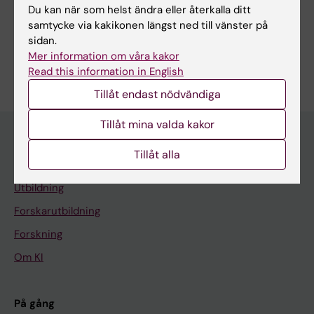
Du kan när som helst ändra eller återkalla ditt
samtycke via kakikonen längst ned till vänster på
sidan.
Är du Chrisanne Dsouza?
Mer information om våra kakor
Redigera din profil
Read this information in English
Tillåt endast nödvändiga
Tillåt mina valda kakor
Tillåt alla
Huvudmeny
Utbildning
Forskarutbildning
Forskning
Om KI
På gång