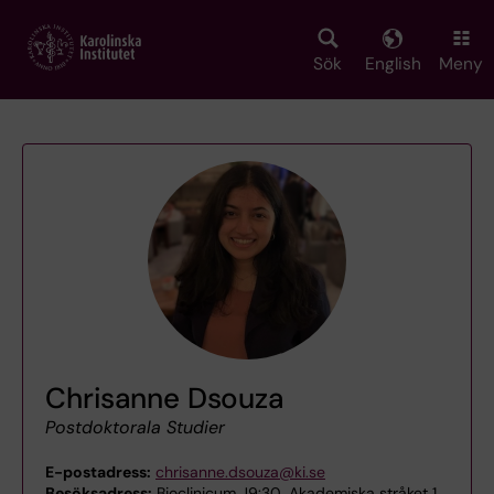
Skip
to
main
Sök
English
Meny
content
Chrisanne Dsouza
Postdoktorala Studier
E-postadress:
chrisanne.dsouza@ki.se
Besöksadress:
Bioclinicum J9:30, Akademiska stråket 1,