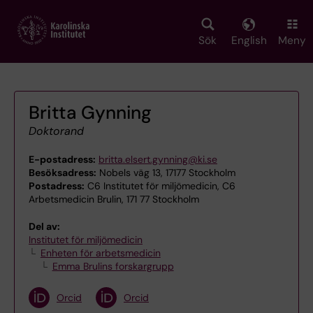
Skip
to
main
Sök
English
Meny
content
Britta Gynning
Doktorand
E-postadress:
britta.elsert.gynning@ki.se
Besöksadress:
Nobels väg 13, 17177 Stockholm
Postadress:
C6 Institutet för miljömedicin, C6
Arbetsmedicin Brulin, 171 77 Stockholm
Del av:
Institutet för miljömedicin
Enheten för arbetsmedicin
Emma Brulins forskargrupp
Orcid
Orcid