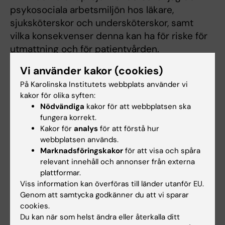
psykosociala arbetsmiljön hos läkare,
sjuksköterskor och undersköterskor, samt
vilka konsekvenser denna kan ha för riske för
utmattning och för patientvården.
Vi använder kakor (cookies)
Projektet baseras huvudsakligen på LOHHCs-
kohorten (Longitudinal Occupational Health
På Karolinska Institutets webbplats använder vi
kakor för olika syften:
Survey for Health Care Professionals in
Nödvändiga
kakor för att webbplatsen ska
Sweden), samt på registerdata relaterade till
fungera korrekt.
patientsäkerhet och vårdutfall. Projektet
Kakor för
analys
för att förstå hur
finansieras av Vetenskapsrådet
webbplatsen används.
(projektnummer 2022-00806).
Marknadsföringskakor
för att visa och spåra
relevant innehåll och annonser från externa
plattformar.
Viss information kan överföras till länder utanför EU.
Genom att samtycka godkänner du att vi sparar
Forskningsområden:
cookies.
Arbetsmedicin och miljömedicin
Epidemiologi
Du kan när som helst ändra eller återkalla ditt