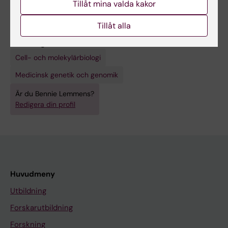
Tillåt mina valda kakor
Länkar:
Lemmens lab
Tillåt alla
Genome Biology Division
Forskningsområden:
Cell- och molekylärbiologi
Medicinsk genetik och genomik
Är du Bennie Lemmens?
Redigera din profil
Huvudmeny
Utbildning
Forskarutbildning
Forskning