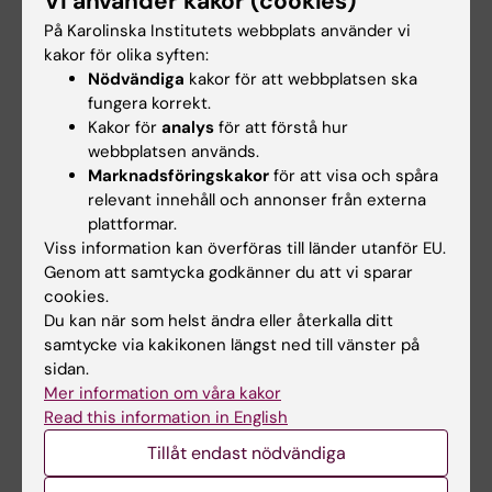
Vi använder kakor (cookies)
Cancerfonden
På Karolinska Institutets webbplats använder vi
2016-2017: KI Forskningsbidrag på juniora
kakor för olika syften:
forskare
Nödvändiga
kakor för att webbplatsen ska
2014-2016: 2-årig Postdoktjänst från Wenner-
fungera korrekt.
Gren stiftelserna
Kakor för
analys
för att förstå hur
webbplatsen används.
Marknadsföringskakor
för att visa och spåra
Forskningsbeskrivning
relevant innehåll och annonser från externa
plattformar.
Viss information kan överföras till länder utanför EU.
Min forskargrupp fokuserar på att förstå hur
Genom att samtycka godkänner du att vi sparar
mänskliga celler kopierar
cookies.
sitt DNA och upprätthåller genomets
Du kan när som helst ändra eller återkalla ditt
stabilitet. Vi använder avancerad
samtycke via kakikonen längst ned till vänster på
genetik och avbildningstekniker för att
sidan.
Mer information om våra kakor
kontrollera och visualisera
Read this information in English
DNA-replikation i tid och rum.
Tillåt endast nödvändiga