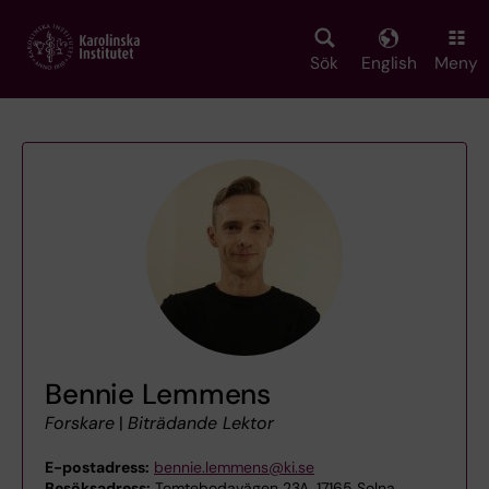
Skip
to
main
Sök
English
Meny
content
Bennie Lemmens
Forskare
|
Biträdande Lektor
E-postadress:
bennie.lemmens@ki.se
Besöksadress:
Tomtebodavägen 23A, 17165 Solna