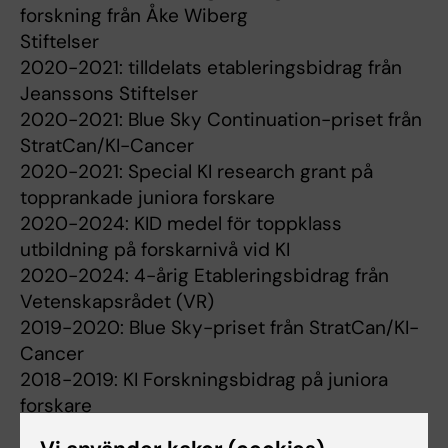
forskning från Åke Wiberg
Stiftelser
2020-2021: tilldelats etableringsbidrag från
Jeanssons Stiftelser
2020-2021: Blue Sky Continuation-priset från
StratCan/KI-Cancer
2020-2021: Special KI research grant på
topprankade juniora forskare
2020-2024: KID medel för toppklass
utbildning på forskarnivå vid KI
2020-2024: 4-årig Etableringsbidrag från
Vetenskapsrådet (VR)
2019-2020: Blue Sky-priset från StratCan/KI-
Cancer
2018-2019: KI Forskningsbidrag på juniora
forskare
2017-2020: 3-årig Postdoktjänst från