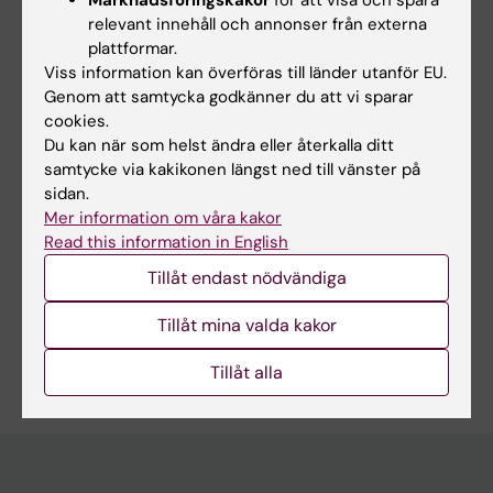
Läkartidningen
relevant innehåll och annonser från externa
Svensk kirurgi
Forskningsområden:
plattformar.
Viss information kan överföras till länder utanför EU.
Epidemiologi
Genom att samtycka godkänner du att vi sparar
Folkhälsovetenskap, global hälsa och socialmedicin
cookies.
Du kan när som helst ändra eller återkalla ditt
Gastroenterologi and hepatologi
samtycke via kakikonen längst ned till vänster på
Hälso- och sjukvårdsorganisation, hälsopolitik och
sidan.
hälsoekonomi
Mer information om våra kakor
Read this information in English
Kirurgi
Tekniker och metoder:
Tillåt endast nödvändiga
Register
Tillåt mina valda kakor
Är du Åsa Hallqvist Everhov?
Redigera din profil
Tillåt alla