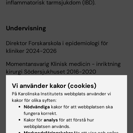
inflammatorisk tarmsjukdom (IBD).
Undervisning
Direktor Forskarskola i epidemiologi för
kliniker 2024-2026
Momentansvarig Klinisk medicin - inriktning
kirurgi Södersjukhuset 2016-2020
Vi använder kakor (cookies)
På Karolinska Institutets webbplats använder vi
kakor för olika syften:
Länkar:
Nödvändiga
kakor för att webbplatsen ska
Web of Science
fungera korrekt.
Ihre Fellowship
Kakor för
analys
för att förstå hur
GI and Hepatology News - Ulcerative proctitis may not raise
webbplatsen används.
rectal cancer risk
Marknadsföringskakor
för att visa och spåra