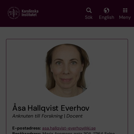
Skip
to
main
Sök
English
Meny
content
Åsa Hallqvist Everhov
Anknuten till Forskning
|
Docent
E-postadress:
asa.hallqvist-everhov@ki.se
Besöksadress:
Maria Aspmans gata 30A, 17164 Solna