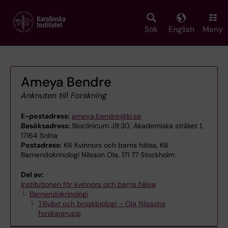
Skip
to
main
Sök
English
Meny
content
Ameya Bendre
Anknuten till Forskning
E-postadress:
ameya.bendre@ki.se
Besöksadress:
Bioclinicum J9:30, Akademiska stråket 1,
17164 Solna
Postadress:
K6 Kvinnors och barns hälsa, K6
Barnendokrinologi Nilsson Ola, 171 77 Stockholm
Del av:
Institutionen för kvinnors och barns hälsa
Barnendokrinologi
Tillväxt och broskbiologi – Ola Nilssons
forskargrupp