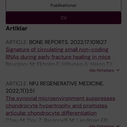
Publikationer
CV
Artiklar
ARTICLE:
BONE REPORTS.
2022;17:101627
Signature of circulating small non-coding
RNAs during early fracture healing in mice
Bourgery M; Ekholm E; Hiltunen A; Heino TJ;
Alla författare
Pursiheimo J-P; Bendre A; Yatkin E; Laitala T;
Ma J; Sa A-M
ARTICLE:
NPJ REGENERATIVE MEDICINE.
2022;7(1):51
The synovial microenvironment suppresses
chondrocyte hypertrophy and promotes
articular chondrocyte differentiation
Chau M; Dou Z; Baroncelli M; Landman EB;
Alla författare