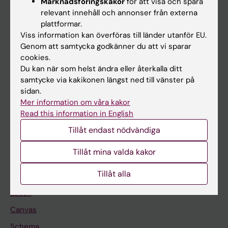
Marknadsföringskakor
för att visa och spåra
relevant innehåll och annonser från externa
Huvudmeny
plattformar.
Utbildning
Viss information kan överföras till länder utanför EU.
Genom att samtycka godkänner du att vi sparar
Forskarutbildning
cookies.
Forskning
Du kan när som helst ändra eller återkalla ditt
samtycke via kakikonen längst ned till vänster på
Om KI
sidan.
Mer information om våra kakor
Read this information in English
På gång
Tillåt endast nödvändiga
Nyheter
Kalender
Tillåt mina valda kakor
Tillåt alla
Student
Ladok
Canvas
Schema