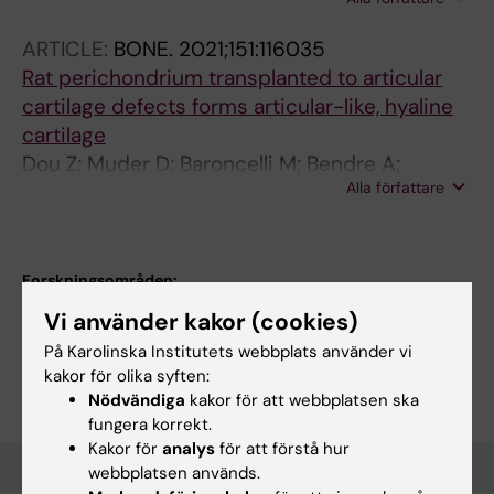
Bendre A; Kanekiyo M; Gkourogianni A; Barnes
K; Ottosson L; Nilsson O
ARTICLE:
BONE.
2021;151:116035
Rat perichondrium transplanted to articular
cartilage defects forms articular-like, hyaline
cartilage
Dou Z; Muder D; Baroncelli M; Bendre A;
Alla författare
Gkourogianni A; Ottosson L; Vedung T; Nilsson
O
Forskningsområden:
Medicinsk genetik och genomik
Vi använder kakor (cookies)
På Karolinska Institutets webbplats använder vi
Är du Ameya Bendre?
Redigera din profil
kakor för olika syften:
Nödvändiga
kakor för att webbplatsen ska
fungera korrekt.
Kakor för
analys
för att förstå hur
webbplatsen används.