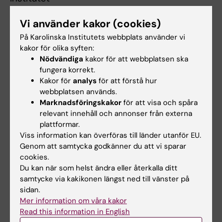
Muehlemann, Hans R.
, Dr med, Dr med dent,
Vi använder kakor (cookies)
professor vid universitetet i Zürich
På Karolinska Institutets webbplats använder vi
kakor för olika syften:
ODhc 1966
Nödvändiga
kakor för att webbplatsen ska
fungera korrekt.
Adams-Ray, John Fredrik
Edward
, MD,
Kakor för
analys
för att förstå hur
professor i kirurgi vid Karolinska Institutet
webbplatsen används.
Marknadsföringskakor
för att visa och spåra
Osvald, Olof K.
, tandläkare, medicinalråd,
relevant innehåll och annonser från externa
Stockholm
plattformar.
Viss information kan överföras till länder utanför EU.
Skinner, Eugene W.
, PhD, professor emeritus
Genom att samtycka godkänner du att vi sparar
vid Northwestern University, Chicago
cookies.
Du kan när som helst ändra eller återkalla ditt
samtycke via kakikonen längst ned till vänster på
ODhc 1962
sidan.
Löfgren, Nils Magnus
, FD, laborator vid
Mer information om våra kakor
Read this information in English
Stockholms universitet