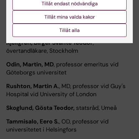
Tillåt endast nödvändiga
Petrén, Ture Erik Alfred
, MD, professor i
anatomi vid Karolinska Institutet
Tillåt mina valda kakor
Tillåt alla
ODhc 1958
Kjellgren, Birger Svante Teodor
,
övertandläkare, Stockholm
Odin, Martin, MD
, professor emeritus vid
Göteborgs universitet
Rushton, Martin A.
, MD, professor vid Guy's
Hospital vid University of London
Skoglund, Gösta
Teodor,
statsråd, Umeå
Tammisalo, Eero S.
, OD, professor vid
universitetet i Helsingfors