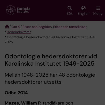
Skip
to
main
Sök
English
Meny
content
/
Om KI
/
Priser och högtider
/
Priser och utmärkelser
/
Hedersdoktorer
Breadcrumb
/ Odontologie hedersdoktorer vid Karolinska Institutet 1949-
2025
Odontologie hedersdoktorer vid
Karolinska Institutet 1949-2025
Mellan 1948-2025 har 48 odontologie
hedersdoktorer utsetts.
Odhc 2014
Magee, William P,
tandläkare och