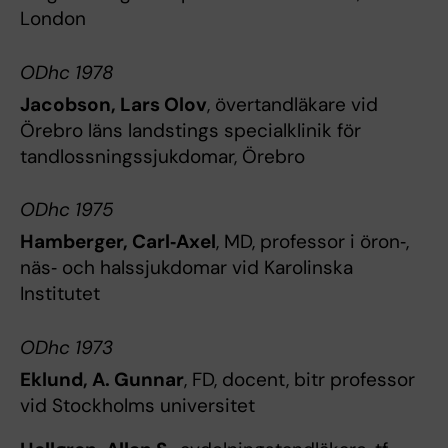
London
ODhc 1978
Jacobson, Lars Olov
, övertandläkare vid
Örebro läns landstings specialklinik för
tandlossningssjukdomar, Örebro
ODhc 1975
Hamberger, Carl‐Axel
, MD, professor i öron‐,
näs‐ och halssjukdomar vid Karolinska
Institutet
ODhc 1973
Eklund, A. Gunnar
, FD, docent, bitr professor
vid Stockholms universitet