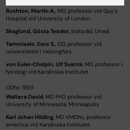
Rushton, Martin A.
, MD, professor vid Guy's
Hospital vid University of London
Skoglund, Gösta
Teodor,
statsråd, Umeå
Tammisalo, Eero S.
, OD, professor vid
universitetet i Helsingfors
von Euler‐Chelpin, Ulf Svante
, MD, professor i
fysiologi vid Karolinska Institutet
ODhc 1955
Wallace David
, MD PhD, professor vid
University of Minnesota, Minneapolis
Karl
Johan Hilding
, MD VMDhc, professor
emeritus vid Karolinska Institutet