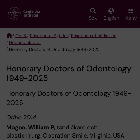
Skip
to
main
Sök
English
Meny
content
/
Om KI
/
Priser och högtider
/
Priser och utmärkelser
/
Hedersdoktorer
Breadcrumb
/ Honorary Doctors of Odontology 1949-2025
Honorary Doctors of Odontology
1949-2025
Honorary Doctors of Odontology 1949-
2025
Odhc
2014
Magee, William P,
tandläkare och
plastikkirurg, Operation Smile, Virginia, USA.