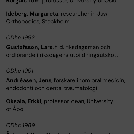
Bergan, Tom
, professor, University of Oslo
Ideberg, Margareta
, researcher in Jaw
Orthopedics, Stockholm
ODhc 1992
Gustafsson, Lars
, f. d. riksdagsman och
ordförande i riksdagens utbildningsutskott
ODhc 1991
Andréasen, Jens
, forskare inom oral medicin,
endodonti och dental traumatologi
Oksala, Erkki
, professor, dean, University
of Åbo
ODhc 1989