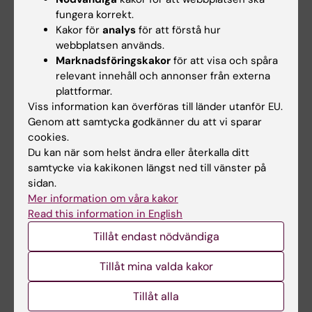
Stockholm
fungera korrekt.
Kakor för
analys
för att förstå hur
Skinner, Eugene W.
, PhD, professor emeritus
webbplatsen används.
vid Northwestern University, Chicago
Marknadsföringskakor
för att visa och spåra
relevant innehåll och annonser från externa
ODhc 1962
plattformar.
Viss information kan överföras till länder utanför EU.
Löfgren, Nils Magnus
, FD, laborator vid
Genom att samtycka godkänner du att vi sparar
Stockholms universitet
cookies.
Du kan när som helst ändra eller återkalla ditt
Petrén, Ture Erik Alfred
, MD, professor i
samtycke via kakikonen längst ned till vänster på
anatomi vid Karolinska Institutet
sidan.
Mer information om våra kakor
Read this information in English
ODhc 1958
Tillåt endast nödvändiga
Kjellgren, Birger Svante Teodor
,
övertandläkare, Stockholm
Tillåt mina valda kakor
Odin, Martin, MD
, professor emeritus vid
Tillåt alla
Göteborgs universitet