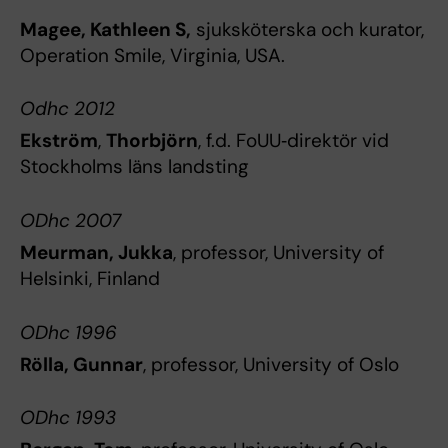
Magee, Kathleen S,
sjuksköterska och kurator,
Operation Smile, Virginia, USA.
Odhc 2012
Ekström
,
Thorbjörn
, f.d. FoUU‐direktör vid
Stockholms läns landsting
ODhc 2007
Meurman, Jukka
, professor, University of
Helsinki, Finland
ODhc 1996
Rölla, Gunnar
, professor, University of Oslo
ODhc 1993