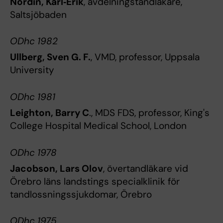
Nordin, Karl‐Erik
, avdelningstandläkare,
Saltsjöbaden
ODhc 1982
Ullberg, Sven G. F.
, VMD, professor, Uppsala
University
ODhc 1981
Leighton, Barry C
., MDS FDS, professor, King's
College Hospital Medical School, London
ODhc 1978
Jacobson, Lars Olov
, övertandläkare vid
Örebro läns landstings specialklinik för
tandlossningssjukdomar, Örebro
ODhc 1975