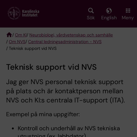
Skip
to
main
Sök
English
Meny
content
/
Om KI
/
Neurobiologi, vårdvetenskap och samhälle
/
Om NVS
/
Central ledningsadministration - NVS
Breadcrumb
/ Teknisk support vid NVS
Teknisk support vid NVS
Jag ger NVS personal teknisk support
på plats och är kontaktperson mellan
NVS och KI:s centrala IT-support (ITA).
Exempel på mina uppgifter:
Kontroll och underhåll av NVS tekniska
utrustning (ex. labbdator)