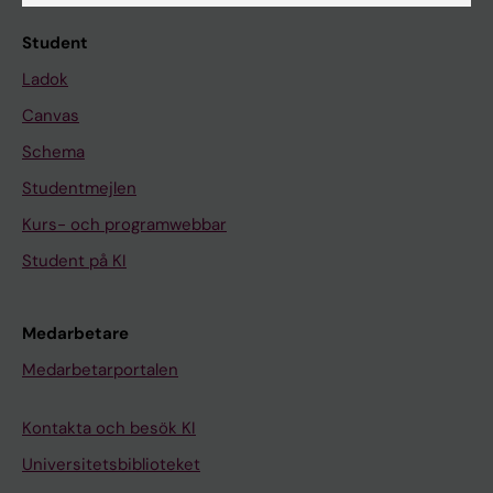
Student
Ladok
Canvas
Schema
Studentmejlen
Kurs- och programwebbar
Student på KI
Medarbetare
Medarbetarportalen
Kontakta och besök KI
Universitetsbiblioteket