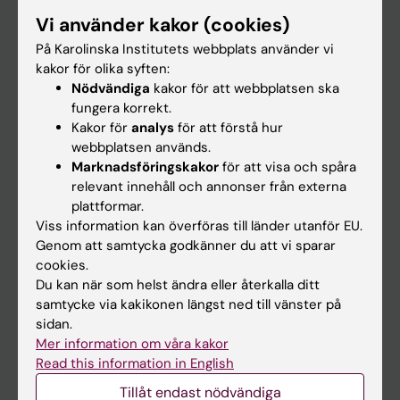
Forskarutbildning
Vi använder kakor (cookies)
Forskning
På Karolinska Institutets webbplats använder vi
kakor för olika syften:
Om KI
Nödvändiga
kakor för att webbplatsen ska
fungera korrekt.
Kakor för
analys
för att förstå hur
På gång
webbplatsen används.
Nyheter
Marknadsföringskakor
för att visa och spåra
relevant innehåll och annonser från externa
Kalender
plattformar.
Viss information kan överföras till länder utanför EU.
Student
Genom att samtycka godkänner du att vi sparar
cookies.
Ladok
Du kan när som helst ändra eller återkalla ditt
Canvas
samtycke via kakikonen längst ned till vänster på
sidan.
Schema
Mer information om våra kakor
Studentmejlen
Read this information in English
Kurs- och programwebbar
Tillåt endast nödvändiga