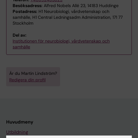
Besöksadress:
Alfred Nobels Allé 23, 14183 Huddinge
Postadress:
H1 Neurobiologi, vårdvetenskap och
samhälle, H1 Central Ledningsadm Administration, 171 77
Stockholm
Del av:
Institutionen för neurobiologi, vårdvetenskap och
samhälle
Är du Martin Lindström?
Redigera din profil
Huvudmeny
Utbildning