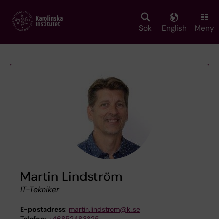
Skip
to
main
Sök
English
Meny
content
Martin Lindström
IT-Tekniker
E-postadress:
martin.lindstrom@ki.se
Telefon:
+46852483825