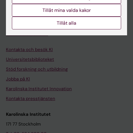
Student på KI
Tillåt mina valda kakor
Tillåt alla
Medarbetare
Medarbetarportalen
Kontakta och besök KI
Universitetsbiblioteket
Stöd forskning och utbildning
Jobba på KI
Karolinska Institutet Innovation
Kontakta presstjänsten
Karolinska Institutet
171 77 Stockholm