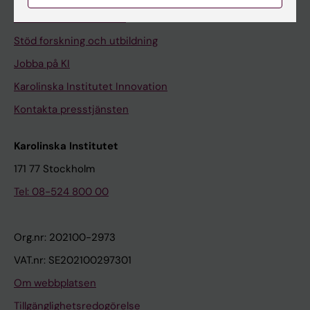
Universitetsbiblioteket
Stöd forskning och utbildning
Jobba på KI
Karolinska Institutet Innovation
Kontakta presstjänsten
Karolinska Institutet
171 77 Stockholm
Tel: 08-524 800 00
Org.nr: 202100-2973
VAT.nr: SE202100297301
Om webbplatsen
Tillgänglighetsredogörelse