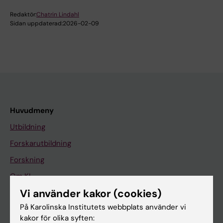
Redaktör:
Chatrin Lindahl
Sidan uppdaterad:
2026-02-09
Huvudmeny
Utbildning
Forskarutbildning
Forskning
Om KI
Vi använder kakor (cookies)
På Karolinska Institutets webbplats använder vi
På gång
kakor för olika syften: