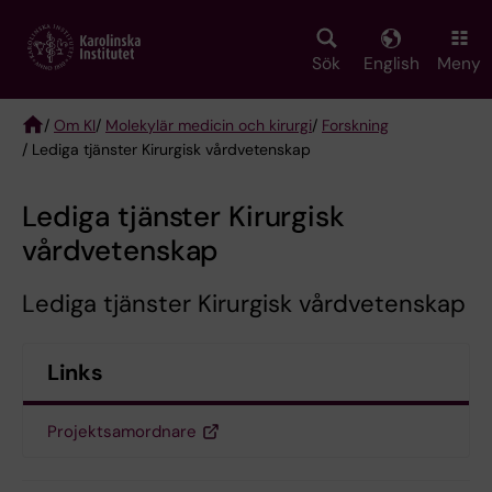
Skip
to
main
Sök
English
Meny
content
/
Om KI
/
Molekylär medicin och kirurgi
/
Forskning
/ Lediga tjänster Kirurgisk vårdvetenskap
Breadcrumb
Lediga tjänster Kirurgisk
vårdvetenskap
Lediga tjänster Kirurgisk vårdvetenskap
Links
Projektsamordnare