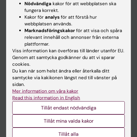
Nyheter
Nödvändiga
kakor för att webbplatsen ska
fungera korrekt.
Kalender
Kakor för
analys
för att förstå hur
webbplatsen används.
Student
Marknadsföringskakor
för att visa och spåra
relevant innehåll och annonser från externa
Ladok
plattformar.
Canvas
Viss information kan överföras till länder utanför EU.
Genom att samtycka godkänner du att vi sparar
Schema
cookies.
Studentmejlen
Du kan när som helst ändra eller återkalla ditt
samtycke via kakikonen längst ned till vänster på
Kurs- och programwebbar
sidan.
Student på KI
Mer information om våra kakor
Read this information in English
Tillåt endast nödvändiga
Medarbetare
Medarbetarportalen
Tillåt mina valda kakor
Tillåt alla
Kontakta och besök KI