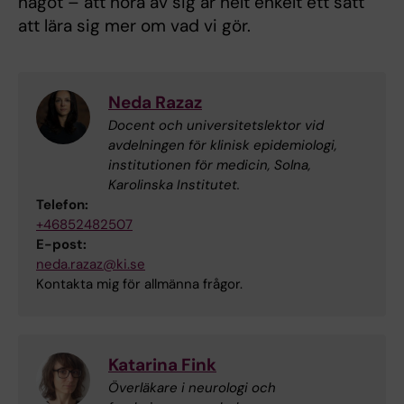
något – att höra av sig är helt enkelt ett sätt
att lära sig mer om vad vi gör.
Neda Razaz
Docent och universitetslektor vid
avdelningen för klinisk epidemiologi,
institutionen för medicin, Solna,
Karolinska Institutet.
Telefon:
+46852482507
E-post:
neda.razaz@ki.se
Kontakta mig för allmänna frågor.
Katarina Fink
Överläkare i neurologi och