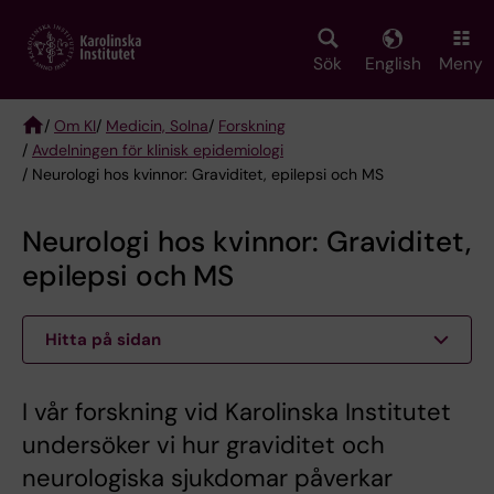
Skip
to
main
Sök
English
Meny
content
/
Om KI
/
Medicin, Solna
/
Forskning
/
Avdelningen för klinisk epidemiologi
Breadcrumb
/ Neurologi hos kvinnor: Graviditet, epilepsi och MS
Neurologi hos kvinnor: Graviditet,
epilepsi och MS
Hitta på sidan
I vår forskning vid Karolinska Institutet
undersöker vi hur graviditet och
neurologiska sjukdomar påverkar