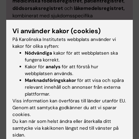
medicinska födelseregistret
,
patientregistret
,
dödsorsaksregistret
och
läkemedelsregistret,
kombinerat med sjukdomsspecifika
kvalitetsregister som det
svenska
Vi använder kakor (cookies)
epilepsiregistret
och det
svenska MS-
registret
.
På Karolinska Institutets webbplats använder vi
kakor för olika syften:
Genom att koppla samman dessa register, med
Nödvändiga
kakor för att webbplatsen ska
godkännande från Etikprövningsmyndigheten och
fungera korrekt.
skyddade enligt EU:s integritetslagstiftning, kan vi
Kakor för
analys
för att förstå hur
följa vad som händer med tusentals kvinnor och
webbplatsen används.
barn under många år utan att ta upp extra tid av
Marknadsföringskakor
för att visa och spåra
dem. Detta gör det möjligt att upptäcka sällsynta
relevant innehåll och annonser från externa
effekter, följa barns utveckling över tid samt
plattformar.
jämföra olika behandlingar på ett rättvisande sätt.
Viss information kan överföras till länder utanför EU.
Genom att samtycka godkänner du att vi sparar
Vi använder också data från motsvarande register
cookies.
i andra länder, särskilt de nordiska länderna, samt
Du kan när som helst ändra eller återkalla ditt
biologiska prover som samlats in genom vårt
samtycke via kakikonen längst ned till vänster på
prospektiva Pregnancy Neurology Registry &
sidan.
Biobank.