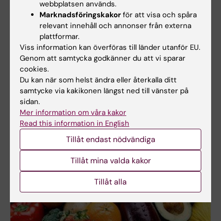
webbplatsen används.
Marknadsföringskakor
för att visa och spåra
relevant innehåll och annonser från externa
plattformar.
Viss information kan överföras till länder utanför EU.
Genom att samtycka godkänner du att vi sparar
cookies.
Du kan när som helst ändra eller återkalla ditt
samtycke via kakikonen längst ned till vänster på
Masterprogrammet i biomedicin
sidan.
MedH ansvarar för några kurser inom
Mer information om våra kakor
masterprogrammet i biomedicin.
Read this information in English
Här kan du läsa om programmet.
Tillåt endast nödvändiga
Tillåt mina valda kakor
Tillåt alla