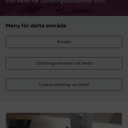
som MedH har utbildningsverksamhet inom.
Meny för detta område
Kontakt
Utbildningsnämnden vid MedH
Forskarutbildning vid MedH