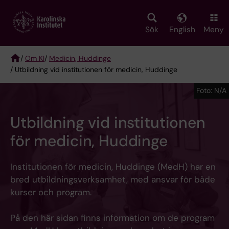
Skip
to
main
Sök
English
Meny
content
/
Om KI
/
Medicin, Huddinge
/ Utbildning vid institutionen för medicin, Huddinge
Breadcrumb
Foto: N/A
Utbildning vid institutionen
för medicin, Huddinge
Institutionen för medicin, Huddinge (MedH) har en
bred utbildningsverksamhet, med ansvar för både
kurser och program.
På den här sidan finns information om de program