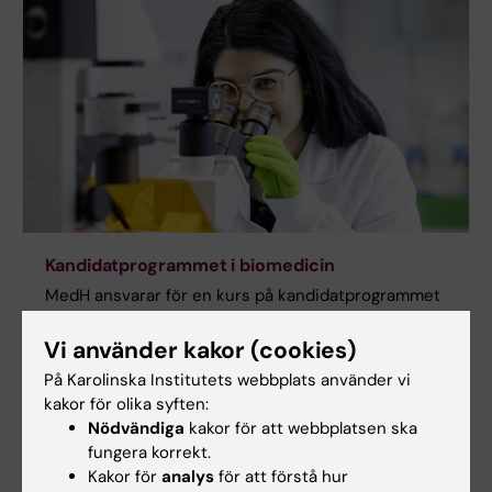
Kandidatprogrammet i biomedicin
MedH ansvarar för en kurs på kandidatprogrammet
i biomedicin.
Vi använder kakor (cookies)
Här kan du läsa om programmet.
På Karolinska Institutets webbplats använder vi
kakor för olika syften:
Nödvändiga
kakor för att webbplatsen ska
fungera korrekt.
Kakor för
analys
för att förstå hur