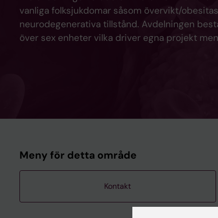
vanliga folksjukdomar såsom övervikt/obesitas, 
neurodegenerativa tillstånd. Avdelningen bestå
över sex enheter vilka driver egna projekt m
Meny för detta område
Kontakt