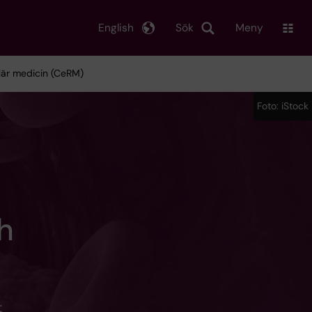
English
Sök
Meny
lär medicin (CeRM)
Foto: iStock
h
t