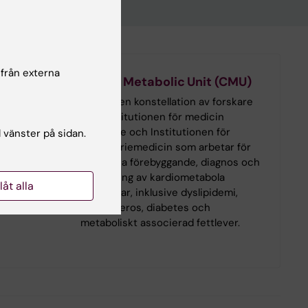
 från externa
Cardio Metabolic Unit (CMU)
CMU är en konstellation av forskare
från Institutionen för medicin
Huddinge och Institutionen för
l vänster på sidan.
laboratoriemedicin som arbetar för
att främja förebyggande, diagnos och
behandling av kardiometabola
llåt alla
sjukdomar, inklusive dyslipidemi,
ateroskleros, diabetes och
metaboliskt associerad fettlever.