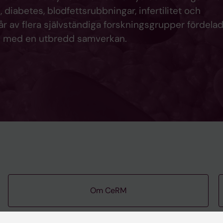
diabetes, blodfettsrubbningar, infertilitet och
r av flera självständiga forskningsgrupper fördela
en med en utbredd samverkan.
Om CeRM