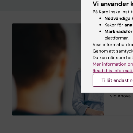
Vi använder 
På Karolinska Insti
Nödvändiga
k
Kakor för
ana
Marknadsför
Androlog
plattformar.
Transme
Viss information kan
Anova är e
Genom att samtycka
klinisk ut
Du kan när som hels
andrologi,
Mer information om
transmedici
Read this informati
bedriver f
Tillåt endast 
bland anna
området pr
vid Anova.