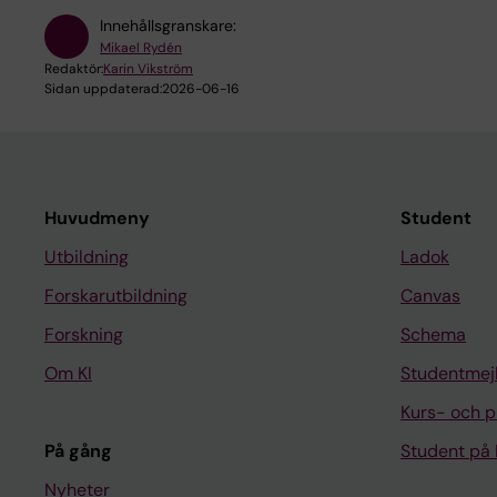
Innehållsgranskare:
Mikael Rydén
Redaktör:
Karin Vikström
Sidan uppdaterad:
2026-06-16
Huvudmeny
Student
Utbildning
Ladok
Forskarutbildning
Canvas
Forskning
Schema
Om KI
Studentmej
Kurs- och 
På gång
Student på 
Nyheter