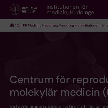
Skip
Institutionen för
to
medicin, Huddinge
main
content
/
Om KI
/
Medicin, Huddinge
/
Forskning vid institutionen för
Breadcrumb
Centrum för reprod
molekylär medicin 
Vid avdelningen studerar vi brett ett flertal 