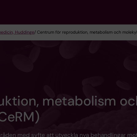
 medicin, Huddinge
/ Centrum för reproduktion, metabolism och moleky
uktion, metabolism oc
(CeRM)
områden med syfte att utveckla nya behandlingar mo