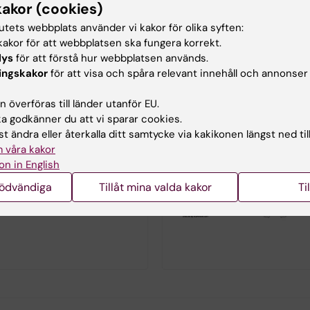
kakor (cookies)
tutets webbplats använder vi kakor för olika syften:
akor för att webbplatsen ska fungera korrekt.
lys
för att förstå hur webbplatsen används.
ingskakor
för att visa och spåra relevant innehåll och annonser
i, Sexualmedicin,
dicin (ANOVA)
 överföras till länder utanför EU.
tt centrum för forskning,
 godkänner du att vi sparar cookies.
redning och behandling inom
t ändra eller återkalla ditt samtycke via kakikonen längst ned til
 sexualmedicin och
 våra kakor
n. Karolinska Institutet
on in English
orskning i samarbete med
nödvändiga
Tillåt mina valda kakor
Ti
t Umeå universitet inom
evention av sexuellt våld