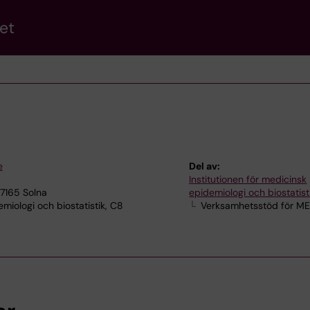
et
e
Del av:
Institutionen för medicinsk
17165 Solna
epidemiologi och biostatist
iologi och biostatistik, C8
Verksamhetsstöd för M