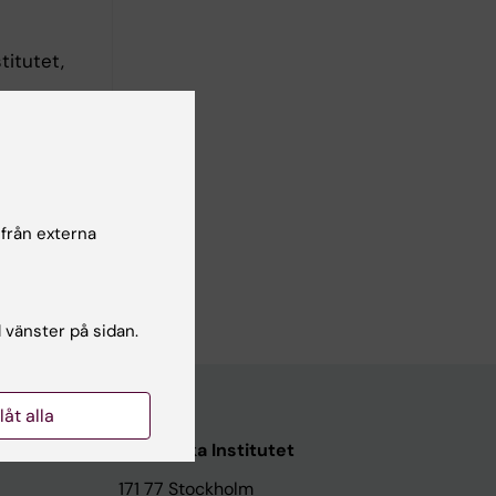
titutet,
 2020-2025
 från externa
a
l vänster på sidan.
llåt alla
Karolinska Institutet
171 77 Stockholm