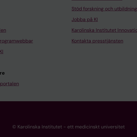
Stöd forskning och utbildning
Jobba på KI
len
Karolinska Institutet Innovati
programwebbar
Kontakta presstjänsten
KI
re
portalen
© Karolinska Institutet - ett medicinskt universitet