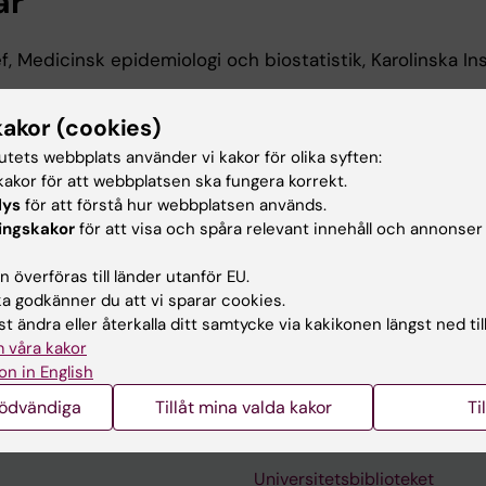
ar
, Medicinsk epidemiologi och biostatistik, Karolinska Ins
k epidemiologi och biostatistik, Karolinska Institutet,
kakor (cookies)
tutets webbplats använder vi kakor för olika syften:
akor för att webbplatsen ska fungera korrekt.
lys
för att förstå hur webbplatsen används.
ingskakor
för att visa och spåra relevant innehåll och annonser
ation, Medicinsk epidemiologi och biostatistik, Karolinsk
 överföras till länder utanför EU.
 godkänner du att vi sparar cookies.
t ändra eller återkalla ditt samtycke via kakikonen längst ned til
 våra kakor
on in English
nödvändiga
Tillåt mina valda kakor
Ti
Kontakta och besök KI
Universitetsbiblioteket