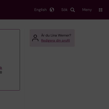
English
Sök
Meny
Är du Lina Werner?
Redigera din profil
ik
EB