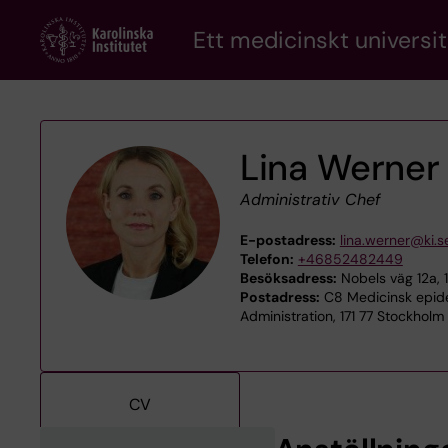
Skip
Ett medicinskt universit
to
main
content
Lina Werner
Administrativ Chef
E-postadress:
lina.werner@ki.s
Telefon:
+46852482449
Besöksadress:
Nobels väg 12a, 
Postadress:
C8 Medicinsk epidem
Administration, 171 77 Stockholm
CV