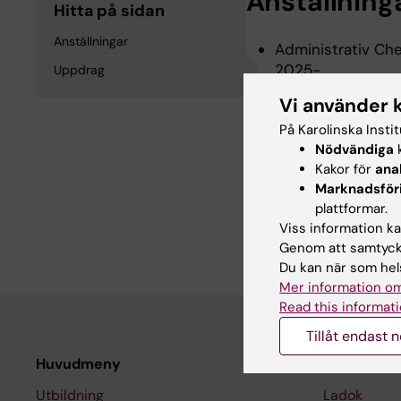
Anställning
Hitta på sidan
Anställningar
Administrativ Chef
2025-
Uppdrag
HR-Chef, Medicins
Vi använder 
På Karolinska Insti
Nödvändiga
k
Uppdrag
Kakor för
ana
Marknadsför
plattformar.
Prefekt administr
Viss information kan
Institutet, 2024-
Genom att samtycka
Du kan när som hels
Mer information om
Read this informati
Tillåt endast 
Huvudmeny
Student
Utbildning
Ladok