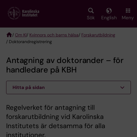
Skip
to
main
Sök
English
Meny
content
/
Om KI
/
Kvinnors och barns hälsa
/
Forskarutbildning
/ Doktorandregistrering
Breadcrumb
Antagning av doktorander – för
handledare på KBH
Hitta på sidan
Regelverket för antagning till
forskarutbildning vid Karolinska
Institutets är detsamma för alla
institutioner.