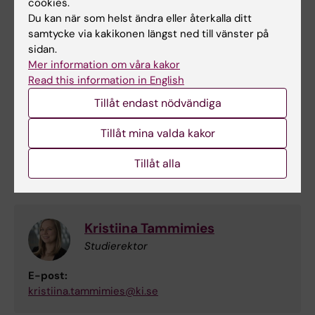
Instructions for Research Project plan
(Word,
cookies.
Du kan när som helst ändra eller återkalla ditt
133.3 KB)
samtycke via kakikonen längst ned till vänster på
sidan.
Mer information om våra kakor
Caroline Rådestad
Read this information in English
Utbildningsadministratör
Tillåt endast nödvändiga
Telefon:
Tillåt mina valda kakor
+46852482366
E-post:
Tillåt alla
caroline.radestad@ki.se
Kristiina Tammimies
Studierektor
E-post:
kristiina.tammimies@ki.se