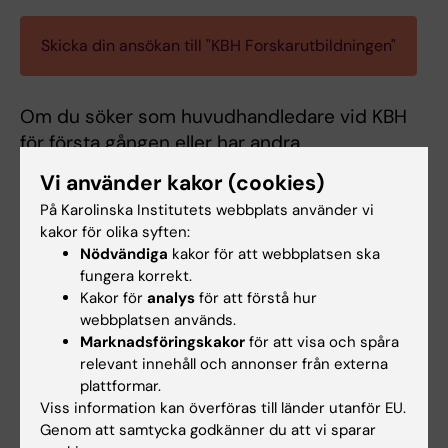
Skicka din ansökan till "KBH Forskarutbildningen"
Om du söker som huvudhandledare vid KBH
för första gången eller har andra
omständigheter som kan påverka ansökan
Vi använder kakor (cookies)
och beslutet rekommenderar vi att boka ett
På Karolinska Institutets webbplats använder vi
möte med studierektor för forskarutbildning
kakor för olika syften:
innan påbörjad ansökan.
Nödvändiga
kakor för att webbplatsen ska
fungera korrekt.
Kakor för
analys
för att förstå hur
webbplatsen används.
Marknadsföringskakor
för att visa och spåra
relevant innehåll och annonser från externa
plattformar.
Dokument
Viss information kan överföras till länder utanför EU.
Genom att samtycka godkänner du att vi sparar