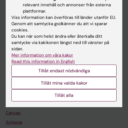
Huvudmeny
relevant innehåll och annonser från externa
plattformar.
Utbildning
Viss information kan överföras till länder utanför EU.
Forskarutbildning
Genom att samtycka godkänner du att vi sparar
cookies.
Forskning
Du kan när som helst ändra eller återkalla ditt
Om KI
samtycke via kakikonen längst ned till vänster på
sidan.
Mer information om våra kakor
På gång
Read this information in English
Nyheter
Tillåt endast nödvändiga
Kalender
Tillåt mina valda kakor
Student
Tillåt alla
Ladok
Canvas
Schema