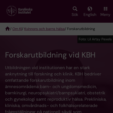
Skip
to
main
Sök
English
Meny
content
/
Om KI
/
Kvinnors och barns hälsa
/ Forskarutbildning
Breadcrumb
Foto: Lil Artsy Pexels
Forskarutbildning vid KBH
Utbildningen vid institutionen har en stark
anknytning till forskning och klinik. KBH bedriver
omfattande forskarutbildning inom
ämnesområdena barn- och ungdomsmedicin,
barnkirurgi, neuropsykiatri/barnpsykiatri, obstetrik
och gynekologi samt reproduktiv hälsa. Prekliniska,
kliniska, omvårdnads- och folkhälsorelaterade
frågeställningar på nationell såväl som