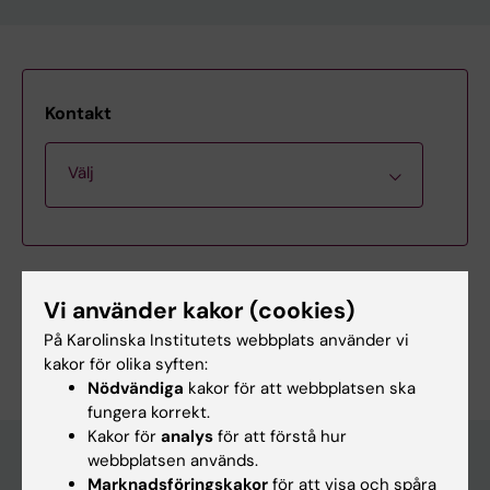
Kontakt
Välj
Studierektor
Vi använder kakor (cookies)
Innehållsgranskare:
På Karolinska Institutets webbplats använder vi
Utbildningsadministratör
Caroline Rådestad
kakor för olika syften:
Sidan uppdaterad:
2026-06-24
Nödvändiga
kakor för att webbplatsen ska
fungera korrekt.
Kakor för
analys
för att förstå hur
webbplatsen används.
Marknadsföringskakor
för att visa och spåra