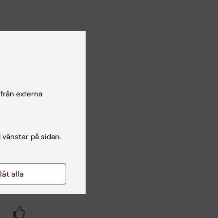
 från externa
l vänster på sidan.
llåt alla
Yes