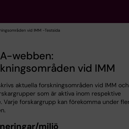
kningsområden vid IMM -Testsida
A-webben:
skningsområden vid IMM
krivs aktuella forskningsområden vid IMM och
orskargrupper som är aktiva inom respektive
 Varje forskargrupp kan förekomma under fle
n.
neringar/miljö