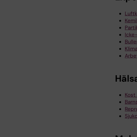
Luftk
Kemik
Part
Icke
Bulle
Klim
Arbe
Häls
Kost
Barn
Repr
Sjuk