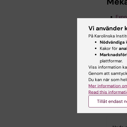
Meka
Expo
Toxi
Vi använder 
Biom
På Karolinska Insti
Nödvändiga
k
Meto
Kakor för
ana
Marknadsför
plattformar.
Meto
Viss information kan
Genom att samtycka
Du kan när som hels
Mer information om
Read this informati
Tillåt endast 