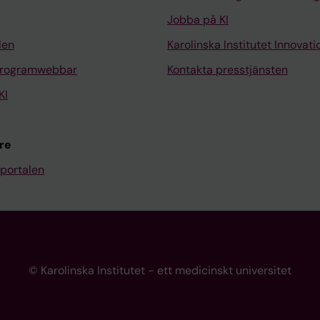
Jobba på KI
len
Karolinska Institutet Innovati
programwebbar
Kontakta presstjänsten
KI
re
portalen
© Karolinska Institutet - ett medicinskt universitet