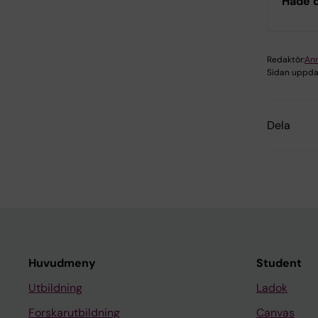
Hade d
Redaktör:
Ann
Sidan uppda
Dela
Huvudmeny
Student
Utbildning
Ladok
Forskarutbildning
Canvas