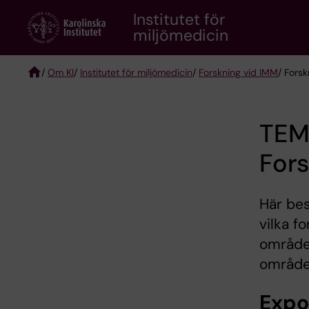
Skip
Institutet för
to
miljömedicin
main
content
/
Om KI
/
Institutet för miljömedicin
/
Forskning vid IMM
/ Fors
Breadcrumb
TEM
For
Här bes
vilka f
område.
område
Expo