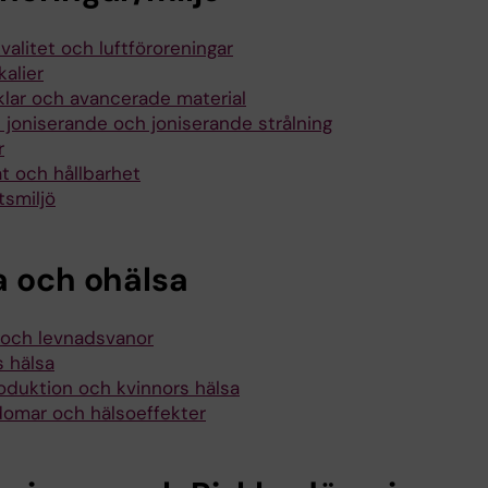
valitet och luftföroreningar
alier
iklar och avancerade material
- joniserande och joniserande strålning
r
at och hållbarhet
tsmiljö
a och ohälsa
 och levnadsvanor
s hälsa
oduktion och kvinnors hälsa
domar och hälsoeffekter