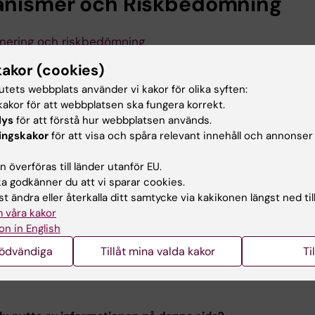
nismer och Riskbedömning
nering och riskbedömning
kologiska mekanismer
kakor (cookies)
arkörer
tutets webbplats använder vi kakor för olika syften:
akor för att webbplatsen ska fungera korrekt.
dutveckling
lys
för att förstå hur webbplatsen används.
ingskakor
för att visa och spåra relevant innehåll och annonser
dutveckling
 överföras till länder utanför EU.
 godkänner du att vi sparar cookies.
Riskbedömning
t ändra eller återkalla ditt samtycke via kakikonen längst ned til
Toxikologi
 våra kakor
Epidemiologi
on in English
Biostatistik
nödvändiga
Tillåt mina valda kakor
Ti