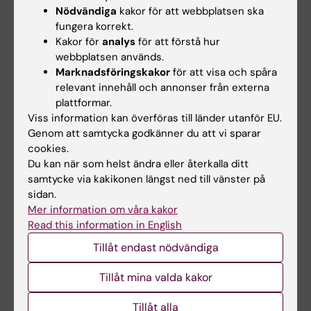
Nödvändiga
kakor för att webbplatsen ska
Hade du nytta av informationen på denna sida?
fungera korrekt.
Kakor för
analys
för att förstå hur
Yes
webbplatsen används.
No
Marknadsföringskakor
för att visa och spåra
relevant innehåll och annonser från externa
plattformar.
Innehållsgranskare:
Viss information kan överföras till länder utanför EU.
Ola Danielsson
Genom att samtycka godkänner du att vi sparar
Redaktör:
Ola Danielsson
cookies.
Sidan uppdaterad:
2026-02-17
Du kan när som helst ändra eller återkalla ditt
samtycke via kakikonen längst ned till vänster på
sidan.
Dela
Mer information om våra kakor
Read this information in English
Tillåt endast nödvändiga
Tillåt mina valda kakor
Relaterat
Trodde tuberkulosen var cancer
Tillåt alla