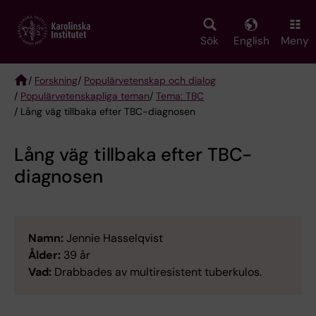
Skip
to
main
Sök
English
Meny
content
/
Forskning
/
Populärvetenskap och dialog
/
Populärvetenskapliga teman
/
Tema: TBC
Breadcrumb
/ Lång väg tillbaka efter TBC-diagnosen
Lång väg tillbaka efter TBC-
diagnosen
Namn:
Jennie Hasselqvist
Ålder:
39 år
Vad:
Drabbades av multiresistent tuberkulos.