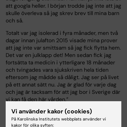
att googla heller. I början trodde jag inte att jag
skulle överleva så jag skrev brev till mina barn
och så.
Totalt var jag isolerad i fyra månader, men två
dagar innan julafton 2015 visade mina prover
att jag inte var smittsam så jag fick flytta hem.
Det var en julklapp det! Men sedan fick jag
fortsätta ta medicin i ytterligare 18 månader
och tvingades vara sjukskriven hela tiden
eftersom jag mådde så dåligt. Jag ser på livet
på ett annat sätt nu. Jag är glad för varje dag
och jag är tacksam för att jag bor i Sverige där
vi kan få den här vården.”
Vi använder kakor (cookies)
Berättat för: Fredrik Hedlund, först publicerad i
Medicinsk Vetenskap nr 3/2018.
På Karolinska Institutets webbplats använder vi
kakor för olika syften: