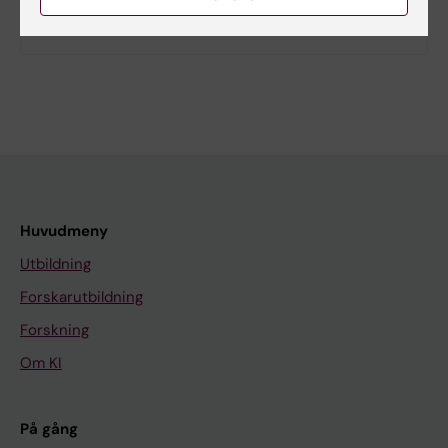
Antibiotikaresistens – den tysta pandemin
Huvudmeny
Utbildning
Forskarutbildning
Forskning
Om KI
På gång