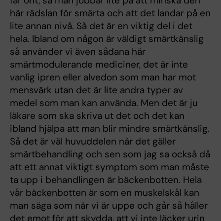
får ont, så man jobbar lite på att minska den
här rädslan för smärta och att det landar på en
lite annan nivå. Så det är en viktig del i det
hela. Ibland om någon är väldigt smärtkänslig
så använder vi även sådana här
smärtmodulerande mediciner, det är inte
vanlig ipren eller alvedon som man har mot
mensvärk utan det är lite andra typer av
medel som man kan använda. Men det är ju
läkare som ska skriva ut det och det kan
ibland hjälpa att man blir mindre smärtkänslig.
Så det är väl huvuddelen när det gäller
smärtbehandling och sen som jag sa också då
att ett annat viktigt symptom som man måste
ta upp i behandlingen är bäckenbotten. Hela
vår bäckenbotten är som en muskelskål kan
man säga som när vi är uppe och går så håller
det emot för att skydda, att vi inte läcker urin