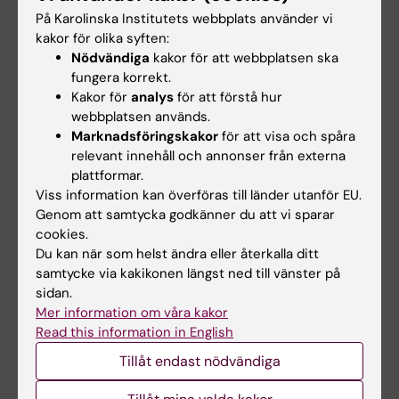
människor närmast besläktade ryggradsdjuret
På Karolinska Institutets webbplats använder vi
kakor för olika syften:
när det gäller bred
Nödvändiga
kakor för att webbplatsen ska
regenerationskapacitet. Dessutom har
fungera korrekt.
salamandrar en unik motståndskraft mot
Kakor för
analys
för att förstå hur
tumörutveckling. Detta förvånar eftersom
webbplatsen används.
regenerationsprocesserna hos salamandrar
Marknadsföringskakor
för att visa och spåra
relevant innehåll och annonser från externa
involverar cellulära och molekylära processer
plattformar.
som är förknippade med tumörbildning hos
Viss information kan överföras till länder utanför EU.
däggdjur. Studier på salamandrar kan därför
Genom att samtycka godkänner du att vi sparar
ha betydelse inom forskningsfält som
cookies.
utvecklingsbiologi samt stamcells- och
Du kan när som helst ändra eller återkalla ditt
cancerforskning.
samtycke via kakikonen längst ned till vänster på
sidan.
I mer generella termer, befinner sig
Mer information om våra kakor
Read this information in English
salamandrar som modellorganismer i det
viktiga gränssnittet mellan grundläggande
Tillåt endast nödvändiga
biologisk respektive medicinsk vetenskap.