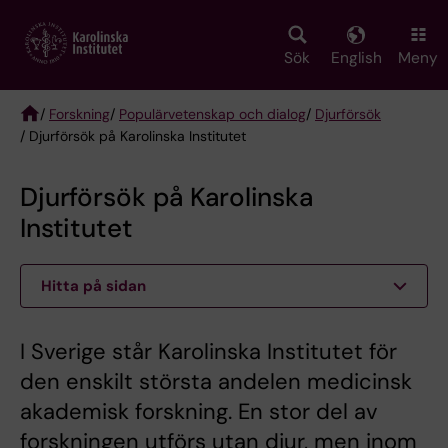
Skip
to
main
Sök
English
Meny
content
/
Forskning
/
Populärvetenskap och dialog
/
Djurförsök
/ Djurförsök på Karolinska Institutet
Breadcrumb
Djurförsök på Karolinska
Institutet
Hitta på sidan
I Sverige står Karolinska Institutet för
den enskilt största andelen medicinsk
akademisk forskning. En stor del av
forskningen utförs utan djur, men inom