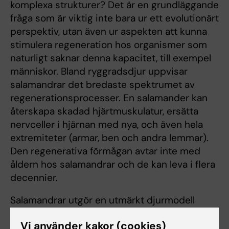
komplexa strukturer? Det är en grundläggande
fråga som är viktig inte bara ur ett evolutionärt
perspektiv, utan även ur aspekten att kunna
stimulera regeneration hos organismer som
naturligt saknar denna kapacitet, till exempel
människor. Bland ryggradsdjur uppvisar
salamandrar det bredaste spektrumet av
regenerationsprocesser. En salamander kan
återskapa skadad hjärtmuskulatur, ersätta
nervceller i hjärnan med nya, och även hela
extremiteter (armar, ben och andra lemmar).
Den regenerativa förmågan avtar inte med
åldern hos salamandrar och de kan leva i flera
decennier.
Salamandrar utgör en utmärkt djurmodell
eftersom de liknar däggdjur i många
Vi använder kakor (cookies)
avseenden. Det är också det med oss