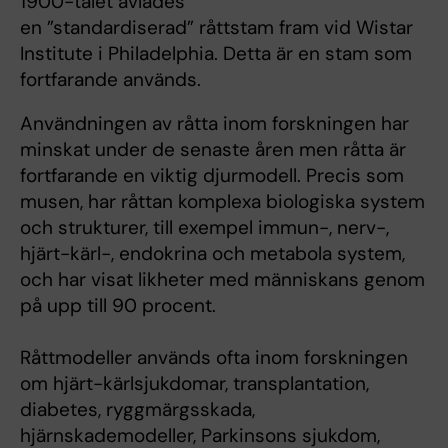
1900-talet avlades
en ”standardiserad” råttstam fram vid Wistar
Institute i Philadelphia. Detta är en stam som
fortfarande används.
Användningen av råtta inom forskningen har
minskat under de senaste åren men råtta är
fortfarande en viktig djurmodell. Precis som
musen, har råttan komplexa biologiska system
och strukturer, till exempel immun-, nerv-,
hjärt-kärl-, endokrina och metabola system,
och har visat likheter med människans genom
på upp till 90 procent.
Råttmodeller används ofta inom forskningen
om hjärt-kärlsjukdomar, transplantation,
diabetes, ryggmärgsskada,
hjärnskademodeller, Parkinsons sjukdom,