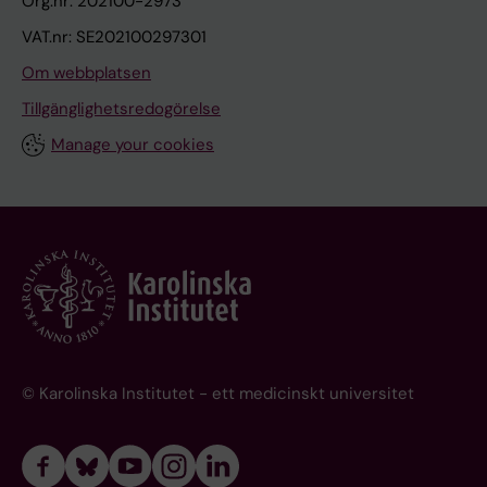
Org.nr: 202100-2973
VAT.nr: SE202100297301
Om webbplatsen
Tillgänglighetsredogörelse
Manage your cookies
© Karolinska Institutet - ett medicinskt universitet