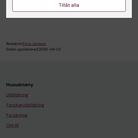
Tillåt alla
forskningscentrum
Redaktör:
Erica Jonsson
Sidan uppdaterad:
2026-04-02
Huvudmeny
Utbildning
Forskarutbildning
Forskning
Om KI