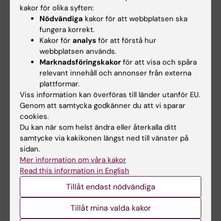
återgång i arbete
kakor för olika syften:
De deltagande forskarna, tillsammans med
Nödvändiga
kakor för att webbplatsen ska
medlemmar ur den rådgivande gruppen, samlades
fungera korrekt.
den 20 februari 2026 för ett uppstartsmöte för
Kakor för
analys
för att förstå hur
Stockholms Centrum för återgång i arbete. Under
webbplatsen används.
dagen fördes gemensamma diskussioner och
Marknadsföringskakor
för att visa och spåra
planering kring projektets mål, upplägg och
relevant innehåll och annonser från externa
kommande arbete.
plattformar.
Viss information kan överföras till länder utanför EU.
Genom att samtycka godkänner du att vi sparar
cookies.
Du kan när som helst ändra eller återkalla ditt
I nyheterna: Stockholms Centrum för
återgång i arbete
samtycke via kakikonen längst ned till vänster på
sidan.
Centrum för Miljömedicin: 50-miljonersanslag för
Mer information om våra kakor
nytt nationellt centrum för återgång i arbete
Read this information in English
Suntarbetsliv: Nytt centrum ska sänka
Tillåt endast nödvändiga
sjukfrånvaron
Allt om arbetsmiljö: 150 miljoner mot sjukskrivning
Tillåt mina valda kakor
FORTE: 620 miljoner kronor till elva