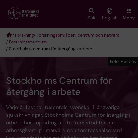
Skip
to
main
Sök
English
Meny
content
/
Forskning
/
Forskningsområden, centrum och nätverk
/
Forskningscentrum
Breadcrumb
/ Stockholms centrum för återgång i arbete
Foto: Pixabay
Stockholms Centrum för
återgång i arbete
Varje år fastnar tusentals svenskar i långvariga
sjukskrivningar. Stockholms Centrum för återgång i
arbete har i uppdrag att ta fram stöd för hur
arbetsgivare, primärvård och företagshälsovård