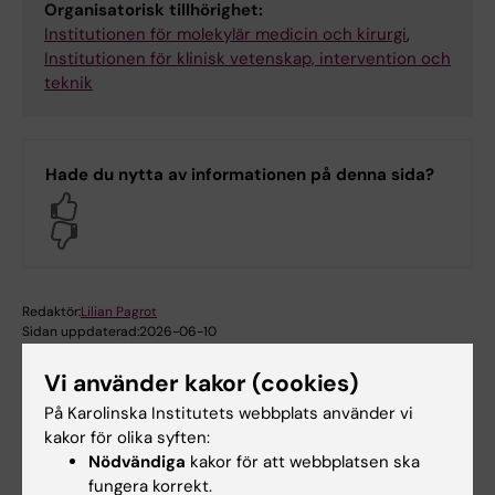
Organisatorisk tillhörighet:
Institutionen för molekylär medicin och kirurgi
,
Institutionen för klinisk vetenskap, intervention och
teknik
Hade du nytta av informationen på denna sida?
Yes
No
Redaktör:
Lilian Pagrot
Sidan uppdaterad:
2026-06-10
Vi använder kakor (cookies)
På Karolinska Institutets webbplats använder vi
Dela
kakor för olika syften:
Nödvändiga
kakor för att webbplatsen ska
fungera korrekt.