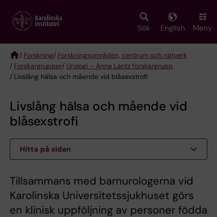
Skip
to
main
Sök
English
Meny
content
/
Forskning
/
Forskningsområden, centrum och nätverk
/
Forskargrupper
/
Urologi – Anna Lantz forskargrupp
Breadcrumb
/ Livslång hälsa och mående vid blåsexstrofi
Livslång hälsa och mående vid
blåsexstrofi
Hitta på sidan
Tillsammans med barnurologerna vid
Karolinska Universitetssjukhuset görs
en klinisk uppföljning av personer födda