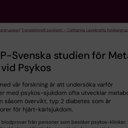
kargrupper
/
Translationell psykiatri – Catharina Lavebratts forskargru
P-Svenska studien för Met
 vid Psykos
med vår forskning är att undersöka varför
er med psykos-sjukdom ofta utvecklar metab
 såsom övervikt, typ 2 diabetes som är
torer för hjärt-kärlsjukdom.
 blodprover från personer som besöker psykos-kliniker,