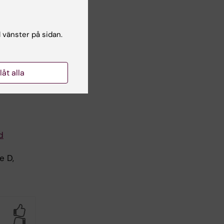
ated
l vänster på sidan.
llåt alla
d
e D,
Yes
No