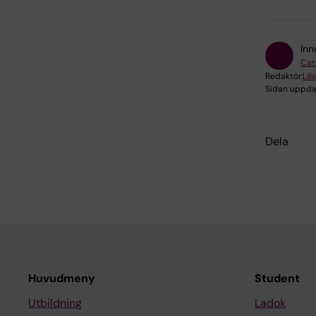
Inn
Cat
Redaktör:
Lil
Sidan uppda
Dela
Huvudmeny
Student
Utbildning
Ladok