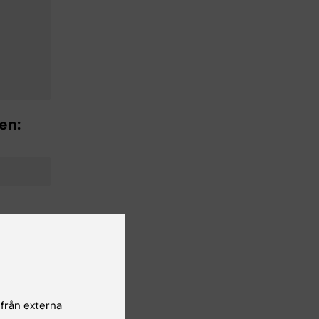
en:
O,
 från externa