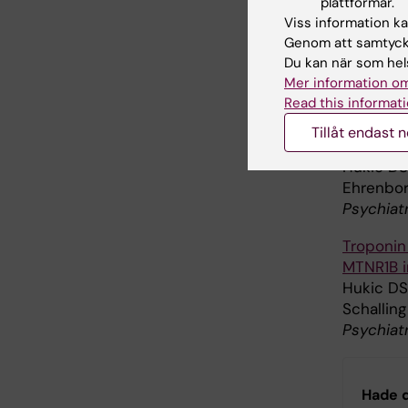
plattformar.
Viss information kan
Plasma G
Genom att samtycka
with seve
Du kan när som hels
Kumar P, 
Mer information om
Schalling
Read this informati
Sci Rep 
Tillåt endast 
Genetic 
Hukic DS
Ehrenborg
Psychiat
Troponin
MTNR1B i
Hukic DS,
Schallin
Psychiat
Hade d