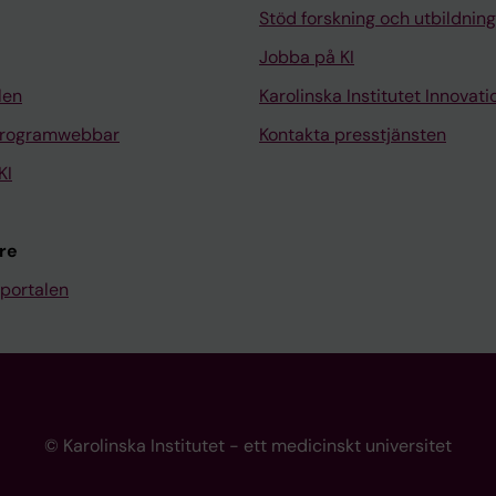
Stöd forskning och utbildning
Jobba på KI
len
Karolinska Institutet Innovati
programwebbar
Kontakta presstjänsten
KI
re
portalen
© Karolinska Institutet - ett medicinskt universitet