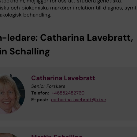
Stockholm, möjliggör för oss att studera genetiska,
ska och biokemiska markörer i relation till diagnos, sym
akologisk behandling.
-ledare: Catharina Lavebratt,
in Schalling
Catharina Lavebratt
Senior Forskare
Telefon:
+46852482760
E-post:
catharina.lavebratt@ki.se