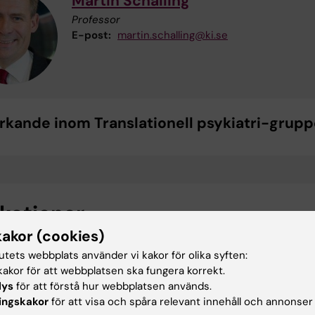
Martin Schalling
Professor
E-post:
martin.schalling@ki.se
kande inom Translationell psykiatri-grupp
ikationer
kakor (cookies)
drial DNA copy number is associated with psychosis
tutets webbplats använder vi kakor för olika syften:
 and anti-psychotic treatment.
akor för att webbplatsen ska fungera korrekt.
Efstathopoulos P, Millischer V, Olsson E, Wei YB, Brüstle 
lys
för att förstå hur webbplatsen används.
 M, Villaescusa JC, Ösby U, Lavebratt C
ingskakor
för att visa och spåra relevant innehåll och annonser
018 08;8(1):12743