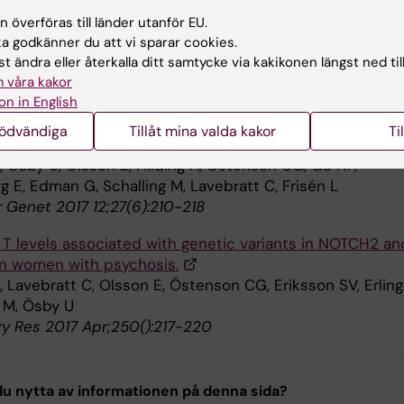
 överföras till länder utanför EU.
DF15 level is elevated in psychosis and inversely correl
 godkänner du att vi sparar cookies.
rity.
t ändra eller återkalla ditt samtycke via kakikonen längst ned til
Millischer V, Villaescusa JC, Nilsson IAK, Östenson CG,
 våra kakor
 M, Ösby U, Lavebratt C
on in English
2017 08;7(1):7906
nödvändiga
Tillåt mina valda kakor
Ti
variants of increased waist circumference in psychosis.
, Ösby U, Olsson E, Hilding A, Östenson CG, Gu HF,
 E, Edman G, Schalling M, Lavebratt C, Frisén L
r Genet 2017 12;27(6):210-218
 T levels associated with genetic variants in NOTCH2 an
n women with psychosis.
 Lavebratt C, Olsson E, Östenson CG, Eriksson SV, Erling
g M, Ösby U
ry Res 2017 Apr;250():217-220
u nytta av informationen på denna sida?