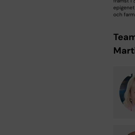
främst i 
epigeneti
och farm
Team
Mart