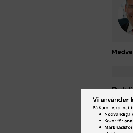
Medver
Publ
Vi använder 
Mitochon
På Karolinska Insti
severity
Nödvändiga
k
Kumar P, 
Kakor för
ana
Schalling
Marknadsför
Sci Rep 2