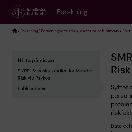
Skip
Forskning
to
main
content
/
Forskning
/
Forskningsområden, centrum och nätverk
/
Fors
Breadcrumb
SMR
Hitta på sidan
Risk
SMRP-Svenska studien för Metabol
Risk vid Psykos
Syftet 
Publikationer
person
problem
riskfak
Data och