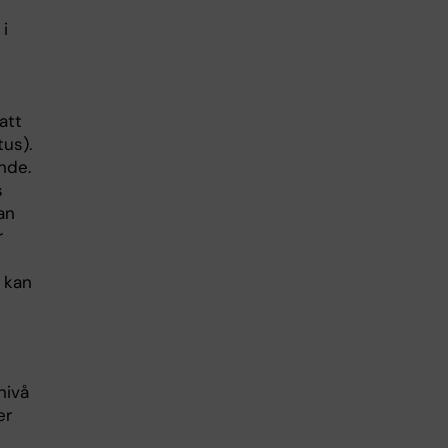
 i
att
tus).
nde.
s
an
r
I kan
nivå
er