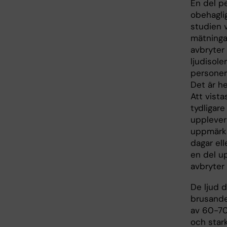
En del p
obehaglig
studien 
mätninga
avbryter 
ljudisole
personer 
Det är h
Att vista
tydligare
upplever 
uppmärks
dagar ell
en del up
avbryter 
De ljud 
brusande
av 60-70
och star