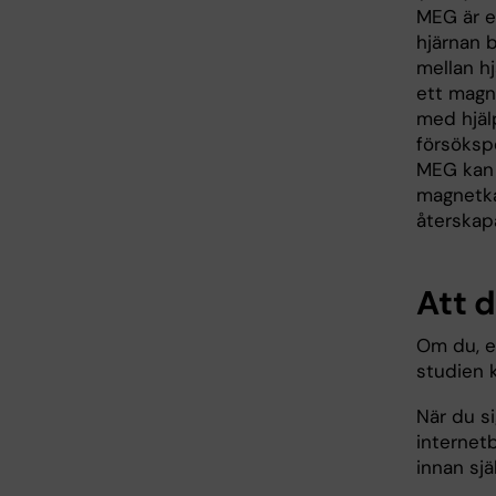
MEG är en
hjärnan 
mellan hj
ett magn
med hjäl
försöksp
MEG kan 
magnetka
återskap
Att d
Om du, ef
studien 
När du s
internet
innan sj