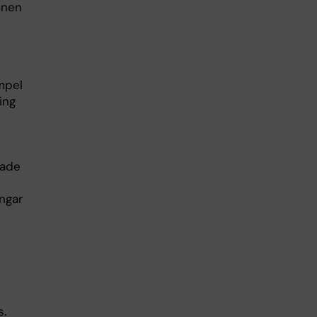
onen
mpel
ing
bade
t
ngar
s.