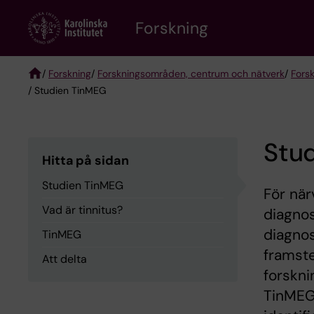
Skip
Forskning
to
main
content
/
Forskning
/
Forskningsområden, centrum och nätverk
/
Fors
/ Studien TinMEG
Breadcrumb
Stu
Hitta på sidan
Studien TinMEG
För när
Vad är tinnitus?
diagnos
diagnos
TinMEG
framste
Att delta
forskni
TinMEG