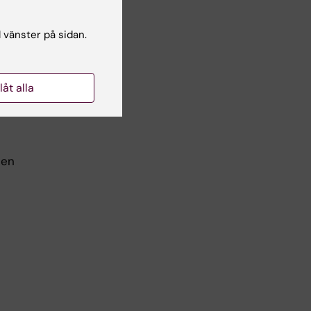
l vänster på sidan.
na
s av
v
llåt alla
den