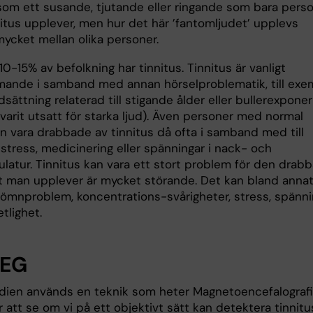
 som ett susande, tjutande eller ringande som bara pers
itus upplever, men hur det här ’fantomljudet’ upplevs
mycket mellan olika personer.
0-15% av befolkning har tinnitus. Tinnitus är vanligt
ande i samband med annan hörselproblematik, till exe
sättning relaterad till stigande ålder eller bullerexponer
varit utsatt för starka ljud). Även personer med normal
an vara drabbade av tinnitus då ofta i samband med till
stress, medicinering eller spänningar i nack- och
latur. Tinnitus kan vara ett stort problem för den drab
t man upplever är mycket störande. Det kan bland anna
 sömnproblem, koncentrations-svårigheter, stress, spänni
etlighet.
MEG
dien används en teknik som heter Magnetoencefalografi
 att se om vi på ett objektivt sätt kan detektera tinnitu