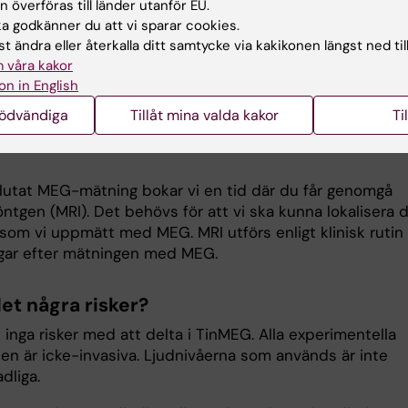
 överföras till länder utanför EU.
 godkänner du att vi sparar cookies.
mängd som produceras vid MEG är mycket stor och tar
t ändra eller återkalla ditt samtycke via kakikonen längst ned til
ng tid att analysera. Därför kommer vi tyvärr inte att kun
 våra kakor
m resultatet av mätningen. Vi delar såklart gärna med os
on in English
skningsresultat, med analyser på gruppnivå, mot slutet a
nödvändiga
Tillåt mina valda kakor
Ti
.
slutat MEG-mätning bokar vi en tid där du får genomgå
ntgen (MRI). Det behövs för att vi ska kunna lokalisera 
 som vi uppmätt med MEG. MRI utförs enligt klinisk rutin
gar efter mätningen med MEG.
et några risker?
 inga risker med att delta i TinMEG. Alla experimentella
den är icke-invasiva. Ljudnivåerna som används är inte
dliga.