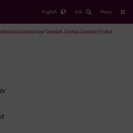
English
Sök
Meny
Cederroths forskargrupp
/
Swedish Tinnitus Outreach Project
för
ed