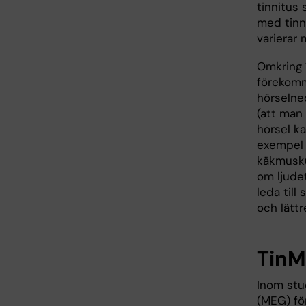
tinnitus
med tinn
varierar 
Omkring 1
förekomm
hörselned
(att man 
hörsel k
exempel 
käkmusku
om ljude
leda till
och lättr
Tin
Inom stu
(MEG) för