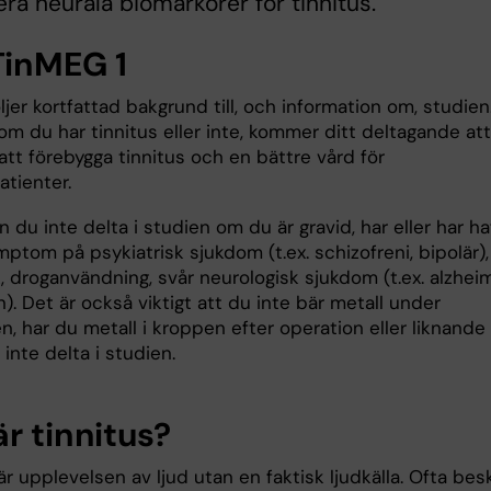
iera neurala biomarkörer för tinnitus.
inMEG 1
jer kortfattad bakgrund till, och information om, studien
m du har tinnitus eller inte, kommer ditt deltagande att
l att förebygga tinnitus och en bättre vård för
atienter.
n du inte delta i studien om du är gravid, har eller har ha
ptom på psykiatrisk sjukdom (t.ex. schizofreni, bipolär),
 droganvändning, svår neurologisk sjukdom (t.ex. alzheim
). Det är också viktigt att du inte bär metall under
, har du metall i kroppen efter operation eller liknande
 inte delta i studien.
r tinnitus?
är upplevelsen av ljud utan en faktisk ljudkälla. Ofta bes