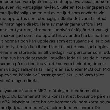
ersoner kan vara ljudkänsliga och uppleva vissa ljud som
a, även vid vardagliga nivåer. Skulle en forskningsperson
vara ljudkänslig kan en del av de ljud som används vid
rna uppfattas som obehagliga. Skulle det vara fallet så
vi mätningen direkt. Flera av mätningarna utförs i ett
rat eller tyst rum, eftersom ljudnivån är låg är det vanligt 
märker ljud som inte uppfattas av andra (så kallad tinni
elt normalt och kan upplevas som ett susande eller pipa
s i en tyst miljö kan ibland leda till att dessa ljud upplev
 eller mer störande än till vardags. För personer som red
tinnitus kan deltagande i studien leda till att de blir me
amma på sin tinnitus vilket kan vara i minuter, timmar,
er i väldigt sällsynta fall längre än så. Under MEG och MR
pleva en känsla av ”instängdhet”, skulle så vara fallet
vi mätningen direkt.
du lyssnar på under MEG-mätningen består av olika
 ljud. Du kommer att höra konstant ett brusande på en 
 dBA. Inbäddat i det bruset kommer du höra korta paus
kare ljudpulser med några sekunders mellanrum. De