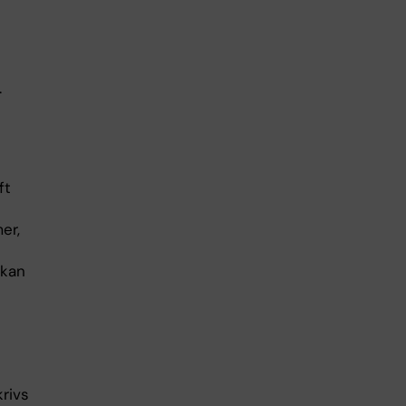
.
ft
er,
 kan
krivs