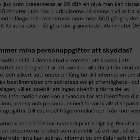
e ljud som presenteras är 95 dBA en nivå man kan vistas 
45 minuter utan risk. Ljudpulserna på denna nivå är bara
under långa och presenteras som mest 500 gånger, det v
alt 10 sekunder – långt under gränsvärdet 45 minuter (A
mmer mina personuppgifter att skyddas?
mation vi får i denna studie kommer att sparas i ett
 Syftet med registret är att samla in alla data från studie
kt och säkert sätt under en lång tid. All information om d
av bestämmelser om sekretess enligt offentlighets- oc
lagen, vilket innebär att ingen obehörig får ta del av
na. Information som kan användas för att identifiera dig
amn, adress och personnummer) förvaras alltid separat 
a uppgifter (till exempel frågeformulär) och från kodnycke
arbetar med STOP har tystnadsplikt enligt lag. Resultate
ien presenteras endast som statistik på ett sätt så att
individer inte kan spåras. Information om ålder och kön 