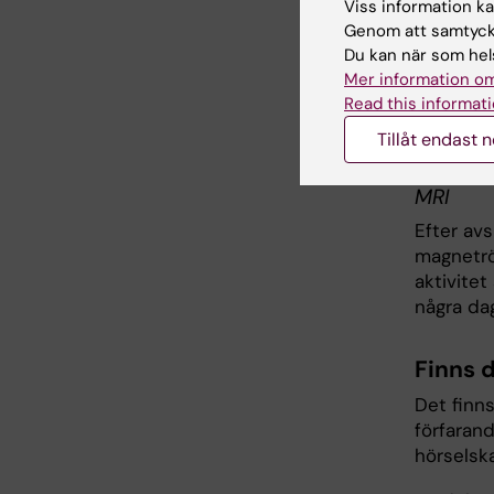
Viss information kan
Genom att samtycka
Den data
Du kan när som hels
därför lå
Mer information om
gå igeno
Read this informati
våra for
Tillåt endast 
projektet
MRI
Efter av
magnetrö
aktivitet
några da
Finns d
Det finns
förfaran
hörselska