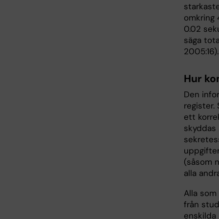
starkast
omkring 
0.02 sek
säga tot
2005:16).
Hur ko
Den infor
register.
ett korre
skyddas 
sekretess
uppgifter
(såsom n
alla andr
Alla som 
från stud
enskilda 