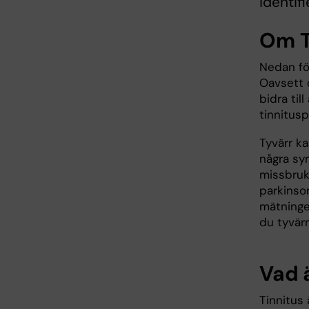
identif
Om T
Nedan föl
Oavsett o
bidra til
tinnitusp
Tyvärr ka
några sym
missbruk,
parkinson
mätningen
du tyvärr
Vad ä
Tinnitus 