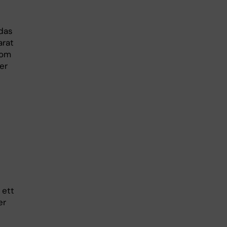
ldas
arat
tom
er
 ett
er