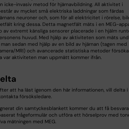
 icke-invasiv metod för hjärnavbildning. All aktivitet i
består av mycket små elektriska laddningar som färdas
ärnans neuroner och, som för all elektricitet i rörelse, bi
etfält kring dessa. Detta magnetfält mäts i en MEG-app
p av extremt känsliga sensorer placerade i en hjälm run
ersonens huvud. Med hjälp av aktiviteten som mäts und
man sedan med hjälp av en bild av hjärnan (tagen med
mera/MRI) och avancerade statistiska metoder försöka
a var aktiviteten man uppmätt kommer ifrån.
elta
ter att ha läst igenom den här informationen, vill delta i
kontakta försöksledare.
ignerat din samtyckesblankett kommer du att få besvara
baserat frågeformulär och utföra ett hörselprov med ton
älva mätningen med MEG.