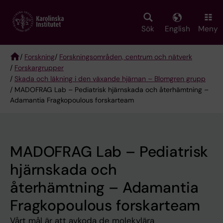
Skip
to
main
Sök
English
Meny
content
/
Forskning
/
Forskningsområden, centrum och nätverk
/
Forskargrupper
Breadcrumb
/
Skada och läkning i den växande hjärnan – Blomgren grupp
/ MADOFRAG Lab – Pediatrisk hjärnskada och återhämtning –
Adamantia Fragkopoulous forskarteam
MADOFRAG Lab – Pediatrisk
hjärnskada och
återhämtning – Adamantia
Fragkopoulous forskarteam
Vårt mål är att avkoda de molekylära