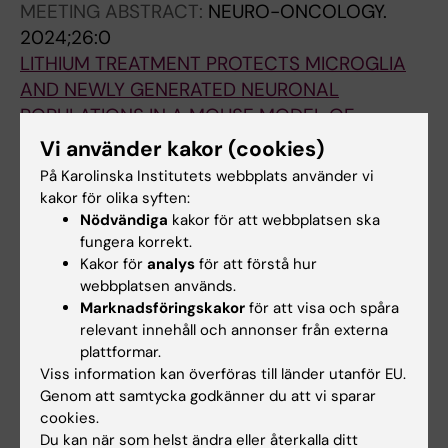
MEETING ABSTRACT:
NEURO-ONCOLOGY.
K; Maioli S; Nilsson P; Fragkopoulou A; Fisahn
2024;26:0
A; Arroyo-Garcia LE
LITHIUM TREATMENT PROTECTS MICROGLIA
AND NEWLY GENERATED NEURONAL
POPULATIONS IN A MOUSE MODEL OF
CRANIAL RADIOTHERAPY
Vi använder kakor (cookies)
Rodrigues CFD; Preka E; Lastra-Romero A;
På Karolinska Institutets webbplats använder vi
Alla författare
Zisiadis GA; Ruchiy Y; Fragkopoulou A;
kakor för olika syften:
Blomgren K
Nödvändiga
kakor för att webbplatsen ska
PREPRINT:
BIORXIV.
2024
fungera korrekt.
Association of microglia loss with
Kakor för
analys
för att förstå hur
hippocampal network impairments as a
webbplatsen används.
Marknadsföringskakor
för att visa och spåra
turning point in the amyloid pathology
relevant innehåll och annonser från externa
progression
plattformar.
Pizzirusso G; Preka E; Goikolea J; Aguilar-Ruiz
Viss information kan överföras till länder utanför EU.
Alla författare
C; Rodriguez PR; Cabrera GV; Laterza S; Leal
Genom att samtycka godkänner du att vi sparar
ML; Eroli F; Blomgren K; Maioli S; Nilsson P;
cookies.
ARTICLE:
NEURO-ONCOLOGY ADVANCES.
Du kan när som helst ändra eller återkalla ditt
Fragkopoulou A; Fisahn A; Arroyo-García LE