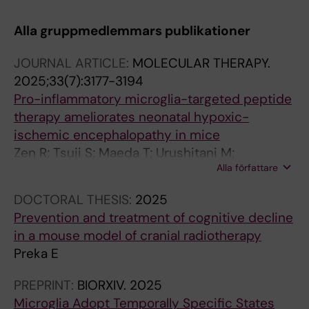
Alla gruppmedlemmars publikationer
JOURNAL ARTICLE:
MOLECULAR THERAPY.
2025;33(7):3177-3194
Pro-inflammatory microglia-targeted peptide
therapy ameliorates neonatal hypoxic-
ischemic encephalopathy in mice
Zen R; Tsuji S; Maeda T; Urushitani M;
Alla författare
Murakami T; Terashima T
DOCTORAL THESIS:
2025
Prevention and treatment of cognitive decline
in a mouse model of cranial radiotherapy
Preka E
PREPRINT:
BIORXIV.
2025
Microglia Adopt Temporally Specific States