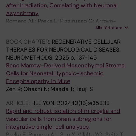
after Irradiation, Correlating with Neuronal
Asynchrony
Romero AL; Preka E; Pizzirusso G; Arroyo-
Alla författare
García LE; Zisiadis GA; Oliva-Vilarnau N;
Ruchiy Y; Seitz T; Zhou K; Isla A; Friess L; Sun Y;
BOOK CHAPTER:
REGENERATIVE CELLULAR
Canut MQ; Shamikh A; Xu Y; Zhu C; Rodrigues
THERAPIES FOR NEUROLOGICAL DISEASES:
C; Fisahn A; Joseph B; Carlson L-M;
NEUROMETHODS.
2025;p. 137-145
Fragkopoulou A; Lauschke V; Betsholtz C;
Bone Marrow-Derived Mesenchymal Stromal
Osman A; Blomgren K
Cells for Neonatal Hypoxic-Ischemic
Encephalopathy in Mice
Zen R; Ohashi N; Maeda T; Tsuji S
ARTICLE:
HELIYON.
2024;10(16):e35838
Rapid and robust isolation of microglia and
vascular cells from brain subregions for
integrative single-cell analyses
Preka E; Romero AL; Sun Y; Vilalta YO; Seitz T;