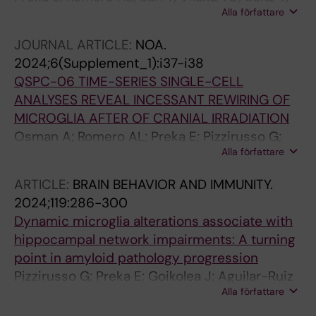
Alla författare
Fragkopoulou A; Betsholtz C; Osman AM;
Blomgren K
JOURNAL ARTICLE:
NOA.
2024;6(Supplement_1):i37-i38
QSPC-06 TIME-SERIES SINGLE-CELL
ANALYSES REVEAL INCESSANT REWIRING OF
MICROGLIA AFTER OF CRANIAL IRRADIATION
Osman A; Romero AL; Preka E; Pizzirusso G;
Alla författare
Arroyo-Garcia LE; Zisiadis GA; Oliva-Vilarnau
N; Seitz T; Zhou K; Isla AG; Sun Y; Zhu C;
ARTICLE:
BRAIN BEHAVIOR AND IMMUNITY.
Rodrigues C; Fisahn A; Fragkopoulou A;
2024;119:286-300
Lauschke V; Betsholtz C; Blomgren K
Dynamic microglia alterations associate with
hippocampal network impairments: A turning
point in amyloid pathology progression
Pizzirusso G; Preka E; Goikolea J; Aguilar-Ruiz
Alla författare
C; Rodriguez-Rodriguez P; Vazquez-Cabrera
G; Laterza S; Latorre-Leal M; Eroli F; Blomgren