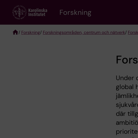
Skip
Forskning
to
main
content
/
Forskning
/
Forskningsområden, centrum och nätverk
/
Fors
Breadcrumb
Fors
Under d
global 
jämlikh
sjukvår
där til
ambitiö
priorit