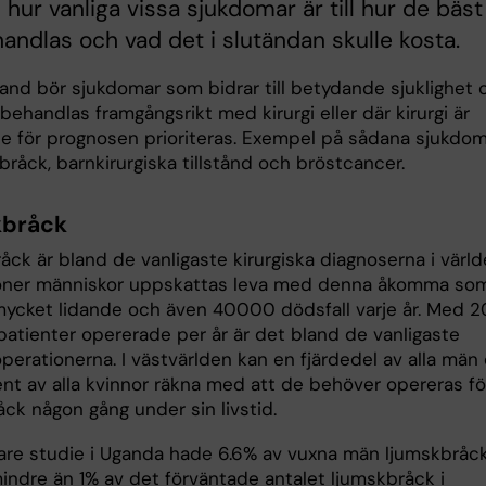
ån hur vanliga vissa sjukdomar är till hur de bäst
andlas och vad det i slutändan skulle kosta.
hand bör sjukdomar som bidrar till betydande sjuklighet 
ehandlas framgångsrikt med kirurgi eller där kirurgi är
e för prognosen prioriteras. Exempel på sådana sjukdo
bråck, barnkirurgiska tillstånd och bröstcancer.
kbråck
ck är bland de vanligaste kirurgiska diagnoserna i värld
oner människor uppskattas leva med denna åkomma so
mycket lidande och även 40000 dödsfall varje år. Med 2
patienter opererade per år är det bland de vanligaste
perationerna. I västvärlden kan en fjärdedel av alla män
ent av alla kvinnor räkna med att de behöver opereras fö
ck någon gång under sin livstid.
igare studie i Uganda hade 6.6% av vuxna män ljumskbråc
ndre än 1% av det förväntade antalet ljumskbråck i