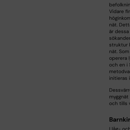
befolknin
Vidare f
höginkom
nät. Dett
är dessa 
sökanden
struktur 
nät. Som
operera 
och en i 
metodval
initieras
Dessvärre
myggnät s
och tills
Barnki
I låg- o