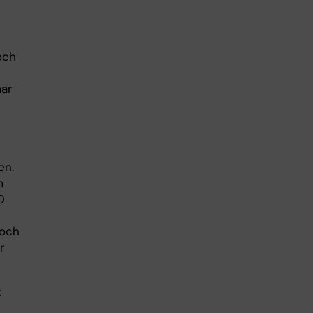
och
mar
en.
m
0
 och
r
k