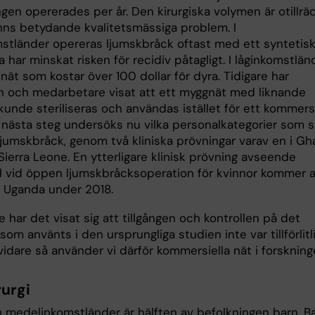
gen opererades per år. Den kirurgiska volymen är otillräck
inns betydande kvalitetsmässiga problem. I
stländer opereras ljumskbråck oftast med ett syntetisk
a har minskat risken för recidiv påtagligt. I låginkomstlän
nät som kostar över 100 dollar för dyra. Tidigare har
 och medarbetare visat att ett myggnät med liknande
kunde steriliseras och användas istället för ett kommersi
 nästa steg undersöks nu vilka personalkategorier som 
ljumskbråck, genom två kliniska prövningar varav en i Gh
Sierra Leone. En ytterligare klinisk prövning avseende
 vid öppen ljumskbråcksoperation för kvinnor kommer a
 i Uganda under 2018.
 har det visat sig att tillgången och kontrollen på det
om använts i den ursprungliga studien inte var tillförlitl
 vidare så använder vi därför kommersiella nät i forskning
rurgi
ch medelinkomstländer är hälften av befolkningen barn. B