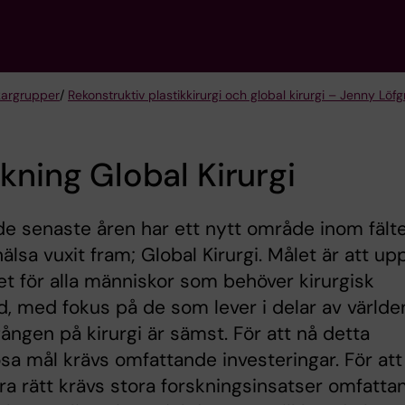
kargrupper
/
Rekonstruktiv plastikkirurgi och global kirurgi – Jenny Lö
kning Global Kirurgi
e senaste åren har ett nytt område inom fält
hälsa vuxit fram; Global Kirurgi. Målet är att up
et för alla människor som behöver kirurgisk
d, med fokus på de som lever i delar av världe
lgången på kirurgi är sämst. För att nå detta
sa mål krävs omfattande investeringar. För att
era rätt krävs stora forskningsinsatser omfatta