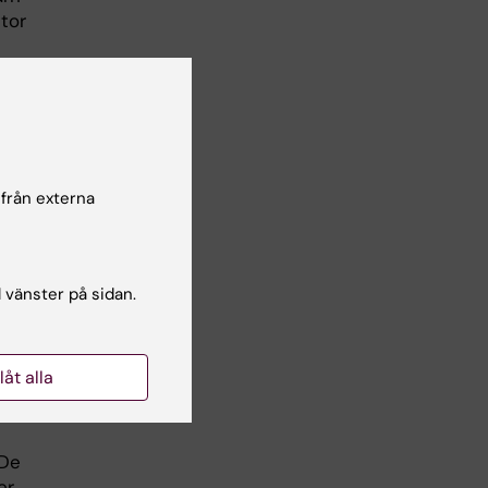
tor
a
tet
,
i.
 från externa
nd
l vänster på sidan.
llåt alla
 De
er