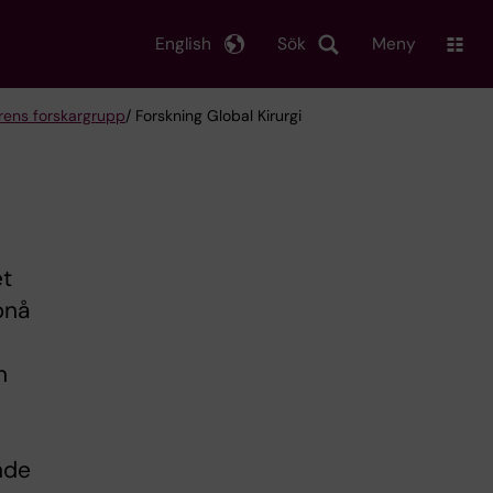
English
Sök
Meny
fgrens forskargrupp
/ Forskning Global Kirurgi
et
pnå
n
nde