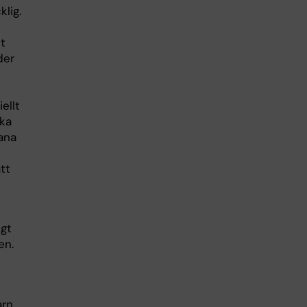
lig.
t
der
ellt
ska
ana
tt
igt
en.
arn