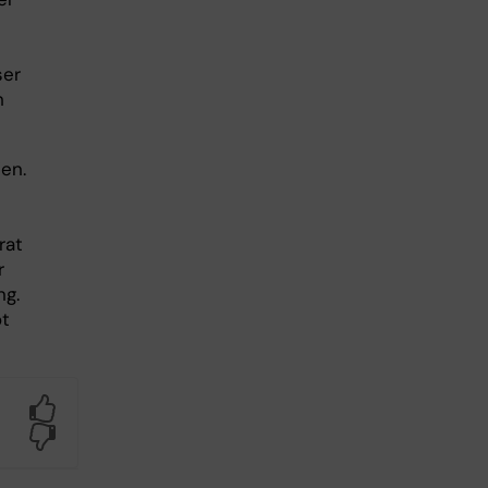
ser
h
en.
rat
r
ng.
ot
Yes
No