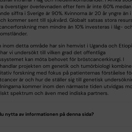
a överstiger överlevnaden efter fem år inte 60% medan
de siffra i Sverige är 90%. Kvinnorna är 20 år yngre än i
ch kommer sent till sjukvård. Globalt satsas stora resur
cancerforskning men mindre än 10% investeras i låg- oc
omstländer.
n inom detta område har sin hemvist i Uganda och Etiopi
har vi undersökt till vilken grad det offentliga
ssystemet kan möta behovet för bröstcancerkirurgi. I
 handlar projekten om genetik och tumörbiologi kombine
itativ forskning med fokus på patienternas förståelse fö
cancer är och hur de ställer sig till genetisk undersökni
llningarna kommer inom den närmaste tiden utvidgas m
rgiskt spektrum och även med indiska partners.
u nytta av informationen på denna sida?