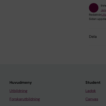
Inn
Jen
Redaktör:
Lil
Sidan uppda
Dela
Huvudmeny
Student
Utbildning
Ladok
Forskarutbildning
Canvas