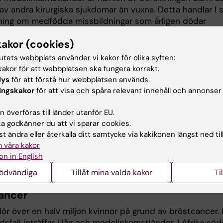
v andra kirurgiska sjukdomar än vuxna. Detta handlar I s
ning om medfödda missbildningar som årligen dödar
barn och trauma där barn är överrepresenterade. Mång
kakor (cookies)
kulle kunna räddas och livslångt lidande skulle kunna
as genom kirurgi även i länder med begränsade resurser.
tutets webbplats använder vi kakor för olika syften:
akor för att webbplatsen ska fungera korrekt.
a doktoranden inom Global Kirurgi vid Karolinska Institu
lys
för att förstå hur webbplatsen används.
Margaret Ajiko
, är allmänkirurg med intresse för barnkirurg
ingskakor
för att visa och spåra relevant innehåll och annonser
rurgiska projekten handlar om epidemiologi i relation till
 produktivitet och icke tillgodosett behov för kirurgi bla
 överföras till länder utanför EU.
 populationsbaserad. Hinder för tillgång till barnkirurgisk
 godkänner du att vi sparar cookies.
rsöks genom en kvalitativ studie. Utfall efter kirurgi hos
t ändra eller återkalla ditt samtycke via kakikonen längst ned til
mer också undersökas och en eller två selekterade
 våra kakor
ioner för att minska mortalitet och morbiditet efter
on in English
rgi kommer prövas. Projekten genomförs i Uganda.
nödvändiga
Tillåt mina valda kakor
Ti
ancer
dör över en halv miljon kvinnor på grund av bröstcancer.
dsfall inträffar i låg och medelinkomstländer. I Afrika söd