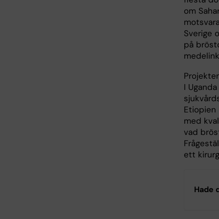
om Sahar
motsvaran
Sverige o
på bröst
medelink
Projekte
I Uganda 
sjukvård
Etiopien
med kval
vad bröst
Frågestä
ett kiru
Hade d