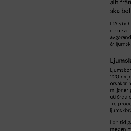
allt fr
ska beh
I första 
som kan b
avgörand
är ljumsk
Ljums
Ljumskbrå
220 milj
orsakar 
miljoner 
utförda o
tre proc
ljumskbrå
I en tid
medan mi