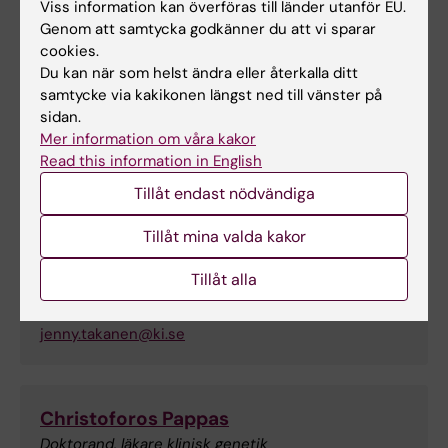
Ninni Mu
Viss information kan överföras till länder utanför EU.
Postdoktor, läkare klinisk genetik
Genom att samtycka godkänner du att vi sparar
E-post:
cookies.
ninni.mu@ki.se
Du kan när som helst ändra eller återkalla ditt
samtycke via kakikonen längst ned till vänster på
sidan.
Mer information om våra kakor
Isabel Neira
Read this information in English
Biomedicinsk analytiker
Tillåt endast nödvändiga
Tillåt mina valda kakor
Jenny Ottosson Takanen
Tillåt alla
Docent, läkare klinisk genetik
E-post:
jenny.takanen@ki.se
Christoforos Pappas
Doktorand, läkare klinisk genetik