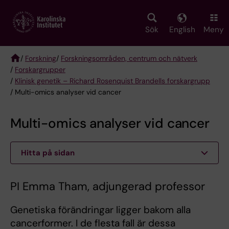
Skip
to
main
Sök
English
Meny
content
/
Forskning
/
Forskningsområden, centrum och nätverk
/
Forskargrupper
Breadcrumb
/
Klinisk genetik – Richard Rosenquist Brandells forskargrupp
/ Multi-omics analyser vid cancer
Multi-omics analyser vid cancer
Hitta på sidan
PI Emma Tham, adjungerad professor
Genetiska förändringar ligger bakom alla
cancerformer. I de flesta fall är dessa