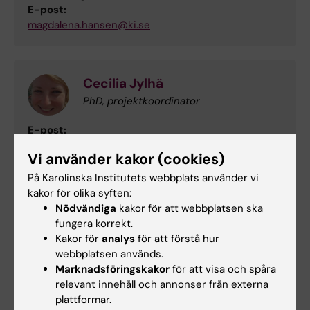
E-post:
magdalena.hansen@ki.se
Cecilia Jylhä
PhD, projektkoordinator
E-post:
cecilia.jylha@ki.se
Vi använder kakor (cookies)
På Karolinska Institutets webbplats använder vi
kakor för olika syften:
Dmytro Kryvokhyzha
Nödvändiga
kakor för att webbplatsen ska
Bioinformatiker
fungera korrekt.
E-post:
Kakor för
analys
för att förstå hur
dmytro.kryvokhyzha@ki.se
webbplatsen används.
Marknadsföringskakor
för att visa och spåra
relevant innehåll och annonser från externa
plattformar.