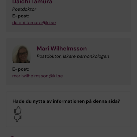
Daichi Tamura
Postdoktor
E-post:
daichi.tamura@ki.se
Mari Wilhelmsson
Postdoktor, läkare barnonkologen
E-post:
mari.wilhelmsson@ki.se
Hade du nytta av informationen på denna sida?
Yes
No