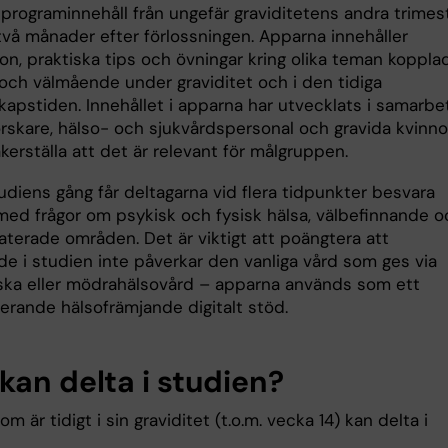
 programinnehåll från ungefär graviditetens andra trimes
a två månader efter förlossningen. Apparna innehåller
on, praktiska tips och övningar kring olika teman koppla
a och välmående under graviditet och i den tidiga
kapstiden. Innehållet i apparna har utvecklats i samarbe
rskare, hälso- och sjukvårdspersonal och gravida kvinnor
äkerställa att det är relevant för målgruppen.
udiens gång får deltagarna vid flera tidpunkter besvara
med frågor om psykisk och fysisk hälsa, välbefinnande o
aterade områden. Det är viktigt att poängtera att
de i studien inte påverkar den vanliga vård som ges via
ka eller mödrahälsovård – apparna används som ett
erande hälsofrämjande digitalt stöd.
kan delta i studien?
om är tidigt i sin graviditet (t.o.m. vecka 14) kan delta i