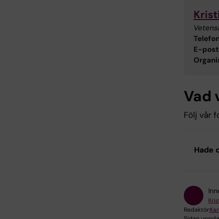
Kris
Vetensk
Telefon
E-post
Organis
Vad 
Följ vår 
Hade d
Inn
Kri
Redaktör:
Kar
Sidan uppda