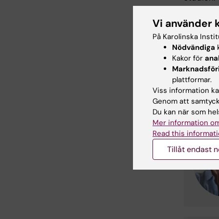
Vi använder 
Intr
På Karolinska Insti
Nödvändiga
k
Rekryteri
Kakor för
ana
flera reg
Marknadsför
kontaktad
plattformar.
Viss information kan
Genom att samtycka
Du kan när som hels
Mer information om
Read this informati
Tillåt endast 