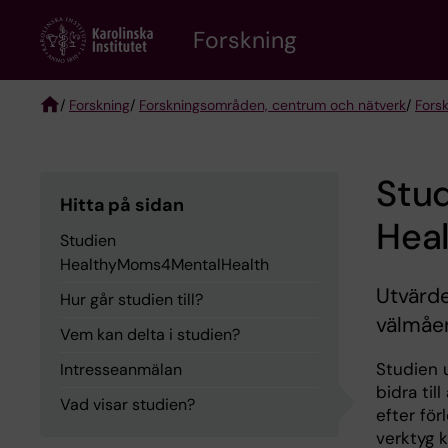
Skip
Forskning
to
main
content
/
Forskning
/
Forskningsområden, centrum och nätverk
/
Fors
Breadcrumb
Stu
Hitta på sidan
Hea
Studien
HealthyMoms4MentalHealth
Utvärde
Hur går studien till?
välmåen
Vem kan delta i studien?
Studien 
Intresseanmälan
bidra til
Vad visar studien?
efter för
verktyg 