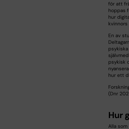
för att f
hoppas f
hur digit
kvinnors
En av st
Deltagarn
psykiska 
självmed
psykisk 
nyansera
hur ett d
Forsknin
(Dnr 20
Hur g
Alla som 