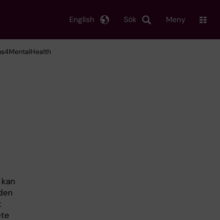
English
Sök
Meny
ms4MentalHealth
 kan
iden
t
ete