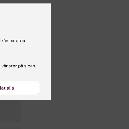
e i
 från externa
l vänster på sidan.
llåt alla
dicin,