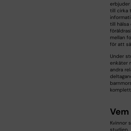
erbjuder
till cirk
informati
till häls
föräldras
mellan fo
för att s
Under st
enkäter 
andra rel
deltagan
barnmors
komplett
Vem 
Kvinnor s
studien.