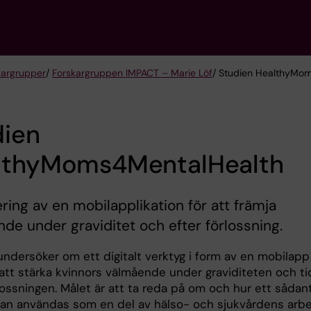
kargrupper
/
Forskargruppen IMPACT – Marie Löf
/ Studien HealthyMo
dien
lthyMoms4MentalHealth
ring av en mobilapplikation för att främja
de under graviditet och efter förlossning.
undersöker om ett digitalt verktyg i form av en mobilapp
l att stärka kvinnors välmående under graviditeten och t
lossningen. Målet är att ta reda på om och hur ett sådan
kan användas som en del av hälso- och sjukvårdens arb