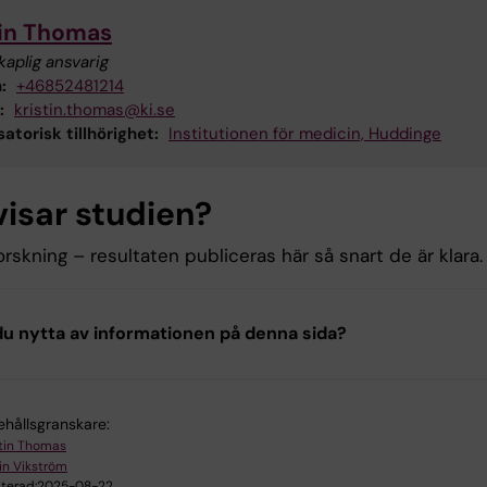
tin Thomas
aplig ansvarig
:
+46852481214
:
kristin.thomas@ki.se
atorisk tillhörighet:
Institutionen för medicin, Huddinge
visar studien?
forskning – resultaten publiceras här så snart de är klara.
u nytta av informationen på denna sida?
ehållsgranskare:
stin Thomas
in Vikström
terad:
2025-08-22