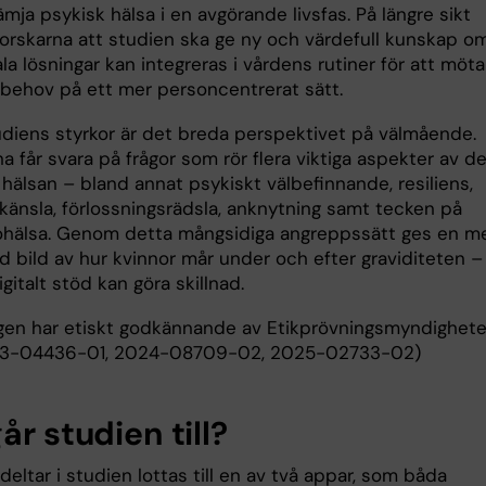
rämja psykisk hälsa i en avgörande livsfas. På längre sikt
orskarna att studien ska ge ny och värdefull kunskap o
ala lösningar kan integreras i vårdens rutiner för att möta
 behov på ett mer personcentrerat sätt.
udiens styrkor är det breda perspektivet på välmående.
a får svara på frågor som rör flera viktiga aspekter av d
hälsan – bland annat psykiskt välbefinnande, resiliens,
känsla, förlossningsrädsla, anknytning samt tecken på
ohälsa. Genom detta mångsidiga angreppssätt ges en m
d bild av hur kvinnor mår under och efter graviditeten –
igitalt stöd kan göra skillnad.
gen har etiskt godkännande av Etikprövningsmyndighet
23-04436-01, 2024-08709-02, 2025-02733-02)
år studien till?
deltar i studien lottas till en av två appar, som båda