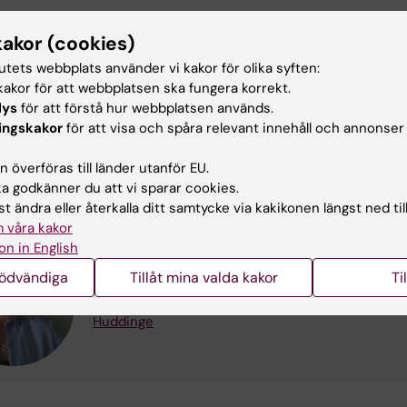
kakor (cookies)
esseanmälan
tutets webbplats använder vi kakor för olika syften:
akor för att webbplatsen ska fungera korrekt.
ng av deltagare startade våren 2025 och pågår tills vidar
lys
för att förstå hur webbplatsen används.
ioner i Sverige.
Gör en intresseanmälan
för att bli
ingskakor
för att visa och spåra relevant innehåll och annonser
 per telefon av forskningskoordinator Katarina Ekelöf.
 överföras till länder utanför EU.
 godkänner du att vi sparar cookies.
t ändra eller återkalla ditt samtycke via kakikonen längst ned til
Katarina Ekelöf
 våra kakor
Forskningskoordinator
on in English
Telefon:
+46852481236
nödvändiga
Tillåt mina valda kakor
Ti
E-post:
katarina.ekelof@ki.se
Organisatorisk tillhörighet:
Institutionen för me
Huddinge