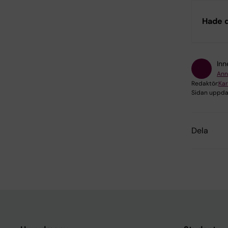
Hade d
Inn
Ann
Redaktör:
Kar
Sidan uppda
Dela