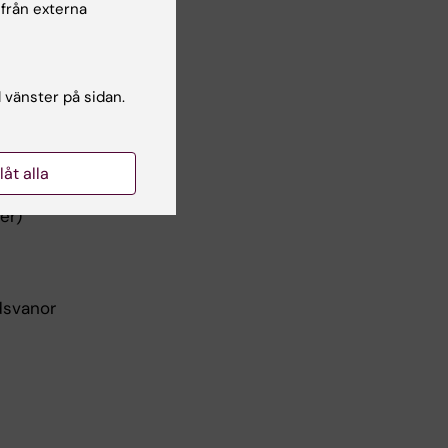
 från externa
1,5-
l vänster på sidan.
llåt alla
er)
adsvanor