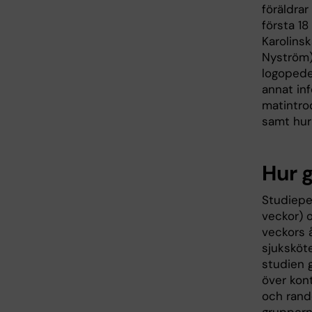
föräldra
första 1
Karolinsk
Nyström)
logopede
annat in
matintro
samt hur
Hur g
Studieper
veckor) o
veckors 
sjuksköte
studien 
över kont
och rando