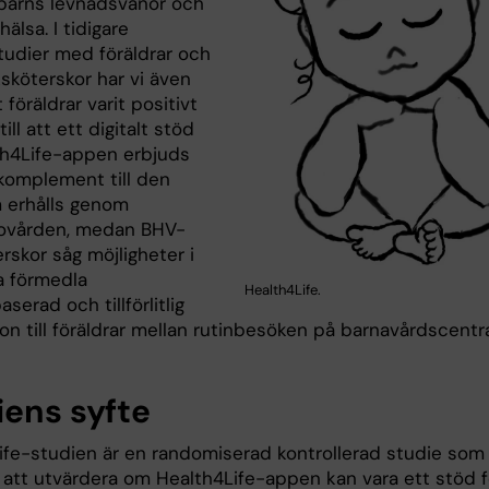
barns levnadsvanor och
hälsa. I tidigare
studier med föräldrar och
sköterskor har vi även
t föräldrar varit positivt
till att ett digitalt stöd
lth4Life-appen erbjuds
komplement till den
 erhålls genom
ovården, medan BHV-
rskor såg möjligheter i
a förmedla
Health4Life.
serad och tillförlitlig
on till föräldrar mellan rutinbesöken på barnavårdscentr
iens syfte
ife-studien är en randomiserad kontrollerad studie som
ll att utvärdera om Health4Life-appen kan vara ett stöd f