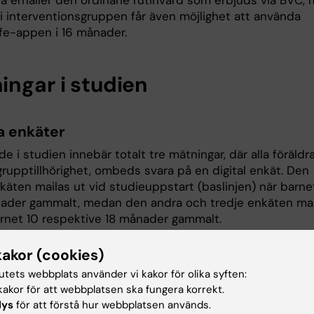
a erhåller den ordinarie rutinvård som erbjuds via BVC,
 i interventionsgruppen får även möjlighet att använda
ife-appen i 16 månader.
ingar i studien
la enkäter
e i studien innebär totalt tre mätningar, där alla föräldr
grupptillhörighet, ombeds svara på en digital enkät. Den
käten mailas ut vid studieuppstart (baslinjen) när barne
ader gammalt, medan den andra och tredje enkäten mai
arnet 10 respektive 18 månader gammalt.
kakor (cookies)
g av barns aktivitet
tutets webbplats använder vi kakor för olika syften:
d med den sista enkäten vid 18 månaders ålder kommer
akor för att webbplatsen ska fungera korrekt.
objektiv mätning av barnets aktivitet att göras. Mätning
lys
för att förstå hur webbplatsen används.
 hjälp av en så kallad accelerometer (rörelsemätare) s