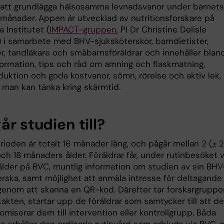
r att grundlägga hälsosamma levnadsvanor under barnets
8 månader. Appen är utvecklad av nutritionsforskare på
a Institutet (
IMPACT-gruppen
, PI Dr Christine Delisle
 i samarbete med BHV-sjuksköterskor, barndietister,
r, tandläkare och småbarnsföräldrar och innehåller blan
formation, tips och råd om amning och flaskmatning,
duktion och goda kostvanor, sömn, rörelse och aktiv lek,
 man kan tänka kring skärmtid.
år studien till?
ioden är totalt 16 månader lång, och pågår mellan 2 (± 2
ch 18 månaders ålder. Föräldrar får, under rutinbesöket 
ålder på BVC, muntlig information om studien av sin BHV
rska, samt möjlighet att anmäla intresse för deltagande 
genom att skanna en QR-kod. Därefter tar forskargruppe
akten, startar upp de föräldrar som samtycker till att del
miserar dem till intervention eller kontrollgrupp. Båda