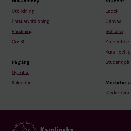
Huvudmeny
Student
Utbildning
Ladok
Forskarutbildning
Canvas
Forskning
Schema
Om KI
Studentmej
Kurs- och 
På gång
Student på 
Nyheter
Kalender
Medarbeta
Medarbetar