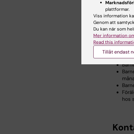
Marknadsför
bärs runt
plattformar.
typen av
Viss information kan
mäta bar
Genom att samtycka
nyligen a
Du kan när som hels
åringar i
Mer information om
Read this informati
Studie
Tillåt endast 
Barn
Barn
måna
Barn
Föräl
hos s
Kont