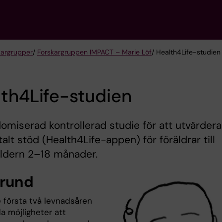
kargrupper
/
Forskargruppen IMPACT – Marie Löf
/ Health4Life-studien
th4Life-studien
omiserad kontrollerad studie för att utvärdera
italt stöd (Health4Life-appen) för föräldrar till
åldern 2–18 månader.
rund
 första två levnadsåren
a möjligheter att