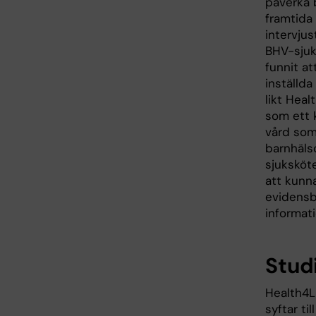
påverka 
framtida 
intervju
BHV-sjuk
funnit at
inställda 
likt Hea
som ett 
vård som
barnhäls
sjuksköte
att kunn
evidensba
informati
Stud
Health4L
syftar ti