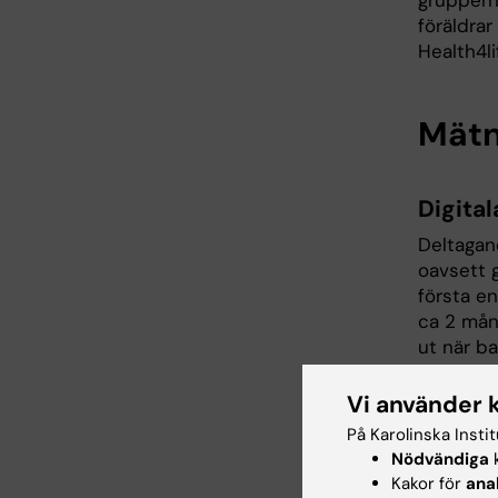
gruppern
föräldrar
Health4l
Mätn
Digita
Deltagand
oavsett 
första en
ca 2 mån
ut när b
Vi använder 
Mätnin
På Karolinska Insti
I samban
Nödvändiga
k
även en 
Kakor för
ana
görs med