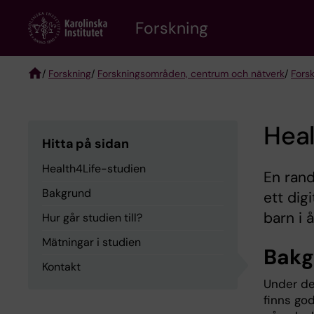
Skip
Forskning
to
main
content
/
Forskning
/
Forskningsområden, centrum och nätverk
/
Fors
Breadcrumb
Heal
Hitta på sidan
Health4Life-studien
En rand
Bakgrund
ett dig
barn i 
Hur går studien till?
Mätningar i studien
Bakg
Kontakt
Under de
finns god