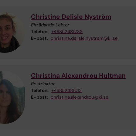
Christine Delisle Nyström
Biträdande Lektor
Telefon:
+46852481232
E-post:
christine.delisle.nystrom@ki.se
Christina Alexandrou Hultman
Postdoktor
Telefon:
+46852481013
E-post:
christina.alexandrou@ki.se