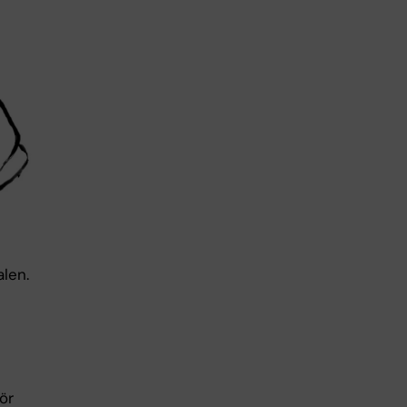
alen.
ör