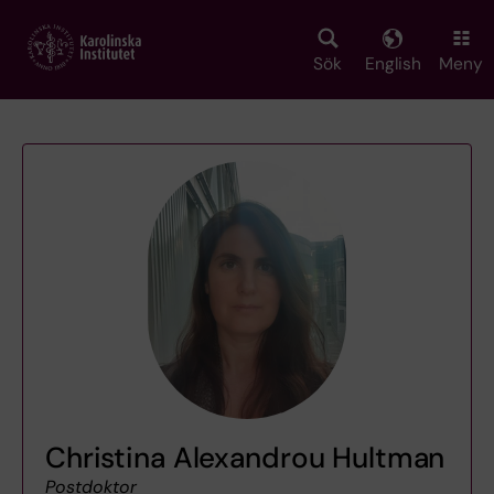
Skip
to
main
Sök
English
Meny
content
Christina Alexandrou Hultman
Postdoktor