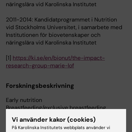
näringslära vid Karolinska Institutet
2011-2014: Kandidatprogrammet i Nutrition
vid Stockholms Universitet, i samarbete med
Institutionen för biovetenskaper och
näringslära vid Karolinska Institutet
[1]
https://ki.se/en/bionut/the-impact-
research-group-marie-lof
Forskningsbeskrivning
Early nutrition
Breastfeeding/exclusive breastfeeding
mHealth/eHealth
Vi använder kakor (cookies)
Digital literacy
På Karolinska Institutets webbplats använder vi
Health literacy