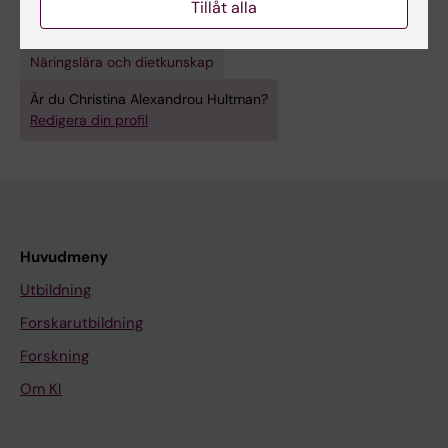
Tillåt alla
Forskningsområden:
Näringslära och dietkunskap
Är du Christina Alexandrou Hultman?
Redigera din profil
Huvudmeny
Utbildning
Forskarutbildning
Forskning
Om KI