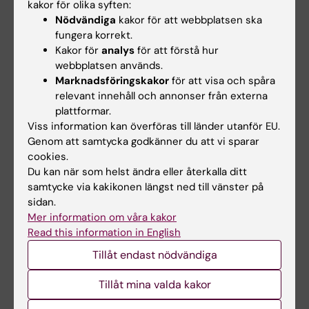
kakor för olika syften:
Health equity
Nödvändiga
kakor för att webbplatsen ska
Migrant health
fungera korrekt.
Public health
Kakor för
analys
för att förstå hur
webbplatsen används.
Marknadsföringskakor
för att visa och spåra
Undervisning
relevant innehåll och annonser från externa
plattformar.
Viss information kan överföras till länder utanför EU.
Jag är involverad i undervisning inom
Genom att samtycka godkänner du att vi sparar
Kandidatprogrammet i Nutrition [1] vid
cookies.
Stockholms universitet, i samarbete med
Du kan när som helst ändra eller återkalla ditt
Institutionen för biovetenskaper och
samtycke via kakikonen längst ned till vänster på
näringslära vid Karolinska Institutet, som
sidan.
Mer information om våra kakor
kursledare för en kurs i
Read this information in English
Folkhälsonutrition.
Tillåt endast nödvändiga
[1]
https://ki.se/en/bionut/study-nutrition-
science-and-ehealth
Tillåt mina valda kakor