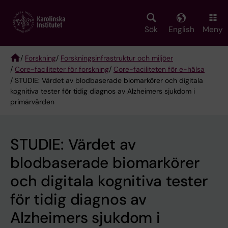
Skip
to
main
Sök
English
Meny
content
/
Forskning
/
Forskningsinfrastruktur och miljöer
/
Core-faciliteter för forskning
/
Core-faciliteten för e-hälsa
Breadcrumb
/ STUDIE: Värdet av blodbaserade biomarkörer och digitala
kognitiva tester för tidig diagnos av Alzheimers sjukdom i
primärvården
STUDIE: Värdet av
blodbaserade biomarkörer
och digitala kognitiva tester
för tidig diagnos av
Alzheimers sjukdom i