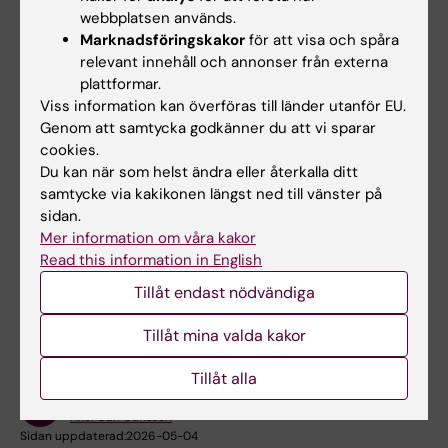
webbplatsen används.
Marknadsföringskakor
för att visa och spåra
Har du frågor?
relevant innehåll och annonser från externa
Du är välkommen att ringa eller sms:a studiens
plattformar.
kontaktsjuksköterska.
Viss information kan överföras till länder utanför EU.
Genom att samtycka godkänner du att vi sparar
cookies.
Du kan när som helst ändra eller återkalla ditt
samtycke via kakikonen längst ned till vänster på
sidan.
Denna studie är en del av PREDEM.
Mer information om våra kakor
PREDEM – en innovationsmiljö för
Read this information in English
demensprevention
Tillåt endast nödvändiga
Tillåt mina valda kakor
Tillåt alla
Innehållsgranskare:
Axel Carl Carlsson
Sidan uppdaterad:
2026-05-04