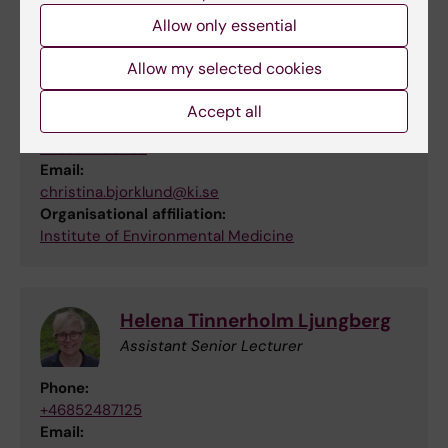
Allow only essential
Christina Björklund
Allow my selected cookies
Principal Researcher
Accept all
Phone:
+46852485263
Email:
christina.bjorklund@ki.se
Organisational affiliation:
Institute of Environmental Medicine
Helena Tinnerholm Ljungberg
Assistant Senior Lecturer
Phone:
+46852487125
Email: