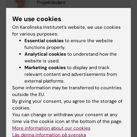
Projektledare
Phone:
We use cookies
+46852487129
On Karolinska Institutet’s website, we use cookies
Email:
for various purposes:
lydia.kwak@ki.se
Essential cookies
to ensure the website
Organisational affiliation:
functions properly.
Institute of Environmental Medicine
Analytical cookies
to understand how the
website is used.
Marketing cookies
to display and track
Andreas Rödlund
relevant content and advertisements from
external platforms.
Postdoctoral Researcher
Some information may be transferred to countries
outside the EU.
Phone:
By giving your consent, you agree to the storage of
+46852487064
cookies.
Email:
You can change or withdraw your consent at any
andreas.rodlund@ki.se
time via the cookie icon at the bottom of the page.
Organisational affiliation:
More information about our cookies
Institute of Environmental Medicine
Läs denna information på svenska