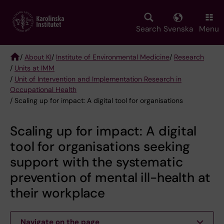
Skip
to
main
Search
Svenska
Menu
content
/
About KI
/
Institute of Environmental Medicine
/
Research
/
Units at IMM
Breadcrumb
/
Unit of Intervention and Implementation Research in
Occupational Health
/ Scaling up for impact: A digital tool for organisations
Scaling up for impact: A digital
tool for organisations seeking
support with the systematic
prevention of mental ill-health at
their workplace
Navigate on the page