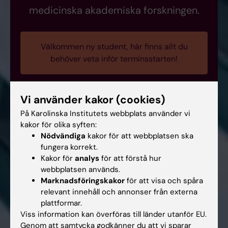
medicinska akademiska forskningen.
Välkommen ny student, här finns allt du
behöver veta inför terminsstarten!
Vi använder kakor (cookies)
På Karolinska Institutets webbplats använder vi
kakor för olika syften:
Nödvändiga
kakor för att webbplatsen ska
fungera korrekt.
Kakor för
analys
för att förstå hur
webbplatsen används.
Marknadsföringskakor
för att visa och spåra
relevant innehåll och annonser från externa
plattformar.
Viss information kan överföras till länder utanför EU.
Genom att samtycka godkänner du att vi sparar