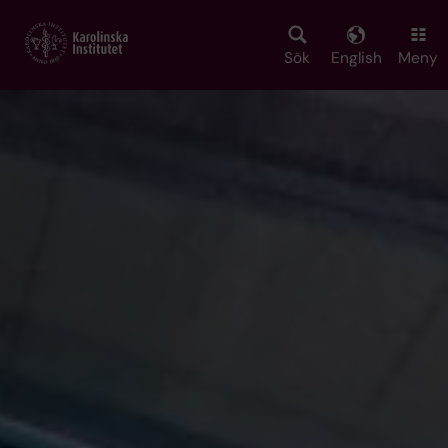
Skip
to
main
Sök
English
Meny
content