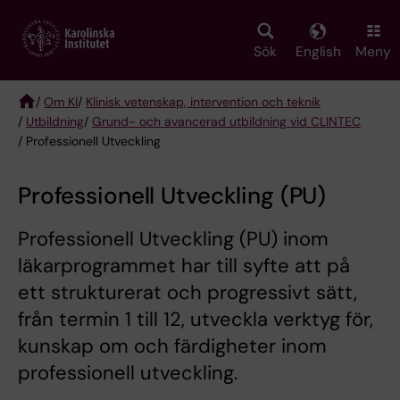
Skip
to
main
Sök
English
Meny
content
/
Om KI
/
Klinisk vetenskap, intervention och teknik
/
Utbildning
/
Grund- och avancerad utbildning vid CLINTEC
Breadcrumb
/ Professionell Utveckling
Professionell Utveckling (PU)
Professionell Utveckling (PU) inom
läkarprogrammet har till syfte att på
ett strukturerat och progressivt sätt,
från termin 1 till 12, utveckla verktyg för,
kunskap om och färdigheter inom
professionell utveckling.