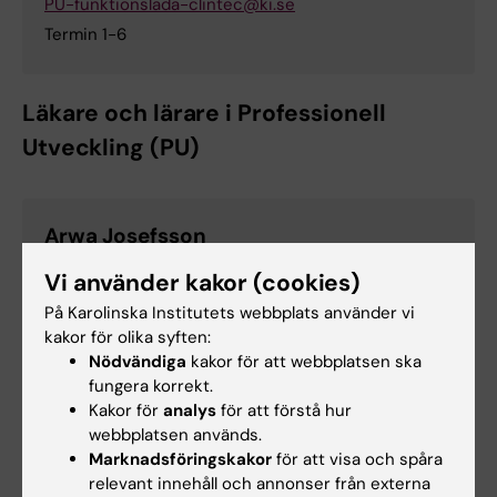
PU-funktionslada-clintec@ki.se
Termin 1-6
Läkare och lärare i Professionell
Utveckling (PU)
Arwa Josefsson
Vi använder kakor (cookies)
På Karolinska Institutets webbplats använder vi
Maria Pekkari
kakor för olika syften:
Anknuten till Undervisning/Handledning
Nödvändiga
kakor för att webbplatsen ska
E-post:
fungera korrekt.
maria.pekkari@ki.se
Kakor för
analys
för att förstå hur
webbplatsen används.
Marknadsföringskakor
för att visa och spåra
relevant innehåll och annonser från externa