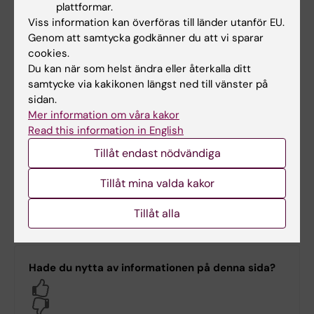
Anna Sundelin
plattformar.
Doktorand
Viss information kan överföras till länder utanför EU.
Genom att samtycka godkänner du att vi sparar
E-post:
cookies.
anna.sundelin@ki.se
Du kan när som helst ändra eller återkalla ditt
samtycke via kakikonen längst ned till vänster på
sidan.
Mer information om våra kakor
Ekonomi
Read this information in English
Tillåt endast nödvändiga
CLINTEC PU Ekonomi
Tillåt mina valda kakor
E-post:
pu-ekonomi@clintec.ki.se
Tillåt alla
Hade du nytta av informationen på denna sida?
Yes
No