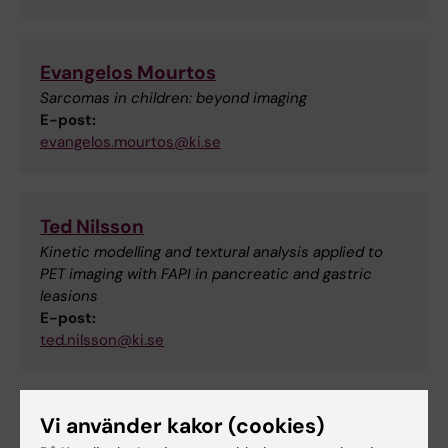
Evangelos Mourtos
Sarcomas in children: beyond imaging
E-post:
evangelos.mourtos@ki.se
Ted Nilsson
Kinetic modelling and textural analysis applied to
PET imaging with FAPI in pancreatic and gastric
leasions
E-post:
ted.nilsson@ki.se
Vi använder kakor (cookies)
Emil Olausson