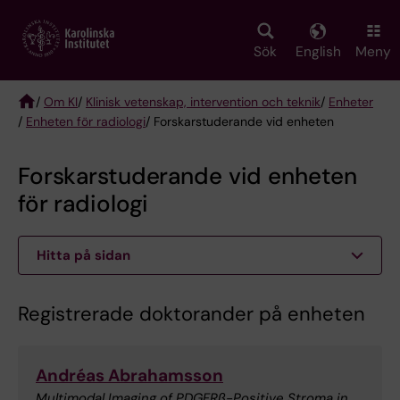
Skip
to
main
Sök
English
Meny
content
/
Om KI
/
Klinisk vetenskap, intervention och teknik
/
Enheter
/
Enheten för radiologi
/ Forskarstuderande vid enheten
Breadcrumb
Forskarstuderande vid enheten
för radiologi
Hitta på sidan
Registrerade doktorander på enheten
Andréas Abrahamsson
Multimodal Imaging of PDGFRβ-Positive Stroma in