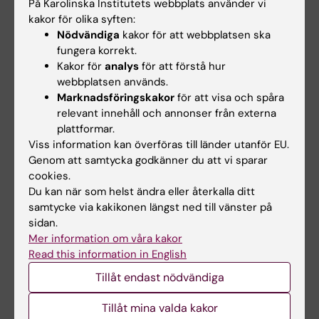
AI Solutions for opportunistic screening
På Karolinska Institutets webbplats använder vi
for osteoporosis
kakor för olika syften:
E-post:
Nödvändiga
kakor för att webbplatsen ska
emil.olausson@ki.se
fungera korrekt.
Kakor för
analys
för att förstå hur
webbplatsen används.
Marknadsföringskakor
för att visa och spåra
Carl Samuelsson
relevant innehåll och annonser från externa
Screening for Osteoporosis with Digital
plattformar.
Radiogrammetry
Viss information kan överföras till länder utanför EU.
E-post:
Genom att samtycka godkänner du att vi sparar
carl.samuelsson@ki.se
cookies.
Du kan när som helst ändra eller återkalla ditt
samtycke via kakikonen längst ned till vänster på
sidan.
Rebecca Titternes
Mer information om våra kakor
Advances in computed tomography:
Read this information in English
evaluation new detector technology and
Tillåt endast nödvändiga
reconstruction algorithms
E-post:
Tillåt mina valda kakor
rebecca.titternes@ki.se