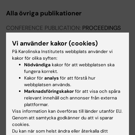
Alla övriga publikationer
CONFERENCE PUBLICATION:
PROCEEDINGS
OF SPIE - THE INTERNATIONAL SOCIETY FOR
Vi använder kakor (cookies)
OPTICAL ENGINEERING.
2015;9418:941805-
941805-8-941805
På Karolinska Institutets webbplats använder vi
kakor för olika syften:
What makes 'big data' different from 'regular
Nödvändiga
kakor för att webbplatsen ska
data' within radiology? The easiest answer:
fungera korrekt.
when it no longer fits into Excel!
Kakor för
analys
för att förstå hur
Lindsköld L; Alvfeldt G; Wintell M
webbplatsen används.
Marknadsföringskakor
för att visa och spåra
relevant innehåll och annonser från externa
plattformar.
Forskningsområden:
Viss information kan överföras till länder utanför EU.
Radiologi och bildbehandling
Genom att samtycka godkänner du att vi sparar
cookies.
Systemvetenskap, informationssystem och informatik
(Samhällsvetenskapliga aspekter under 50804)
Du kan när som helst ändra eller återkalla ditt