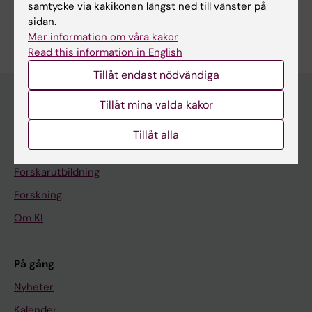
samtycke via kakikonen längst ned till vänster på
Är du Gustav Alvfeldt?
sidan.
Redigera din profil
Mer information om våra kakor
Read this information in English
Tillåt endast nödvändiga
Tillåt mina valda kakor
Huvudmeny
Tillåt alla
Utbildning
Forskarutbildning
Forskning
Om KI
På gång
Nyheter
Kalender