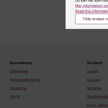
Du kan när som hels
Emil Olausson är intre
Mer information om
segmentering och fils
Read this informati
arbete med DT‑bilder,
Tillåt endast 
huvudsakliga intresset 
beräkningsmetoder för
Huvudmeny
Student
Utbildning
Ladok
Forskarutbildning
Canvas
Forskning
Schema
Om KI
Studentmej
Kurs- och 