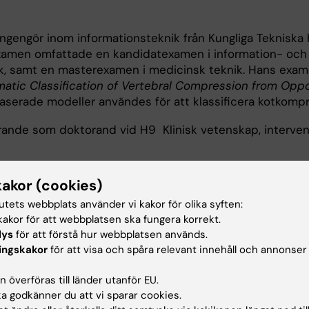
lingengör inom informationsteknik från Kungliga Tekniska
xamen omfattade en kandidatexamen i information- och
, samt en masterexamen i medicinsk teknik. Hans exa
matic Classification of Vertebral Compression from Oppo
baserade modeller användes för att klassificera kotkompr
arande som doktorand vid H9 Klinisk vetenskap, interve
er över ett brett spektrum inom datavetenskap, med sär
kakor (cookies)
eknik. Inom det medicinteknik har han ett specifikt intr
tutets webbplats använder vi kakor för olika syften:
ling och hur datorbaserad diagnostik kan förbättras med
akor för att webbplatsen ska fungera korrekt.
toder.
lys
för att förstå hur webbplatsen används.
ingskakor
för att visa och spåra relevant innehåll och annonser
eskrivning
 överföras till länder utanför EU.
 godkänner du att vi sparar cookies.