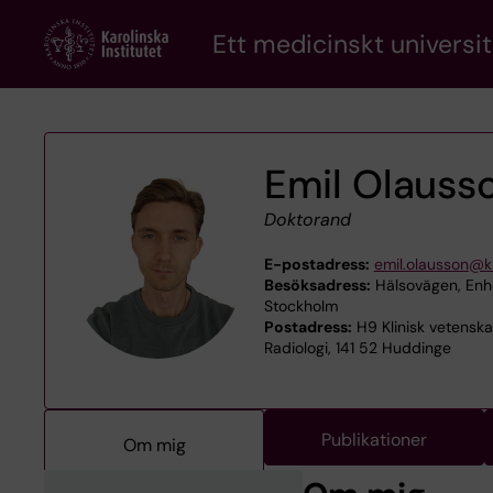
Skip
Ett medicinskt universit
to
main
content
Emil Olauss
Doktorand
E-postadress:
emil.olausson@ki
Besöksadress:
Hälsovägen, Enhe
Stockholm
Postadress:
H9 Klinisk vetenska
Radiologi, 141 52 Huddinge
Publikationer
Om mig