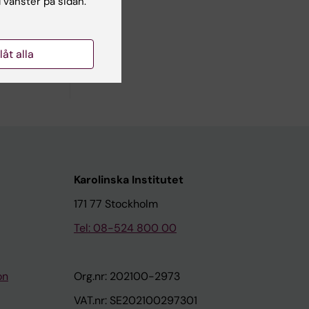
l vänster på sidan.
ttar
et
llåt alla
s och
Karolinska Institutet
171 77 Stockholm
Tel: 08-524 800 00
on
Org.nr: 202100-2973
VAT.nr: SE202100297301