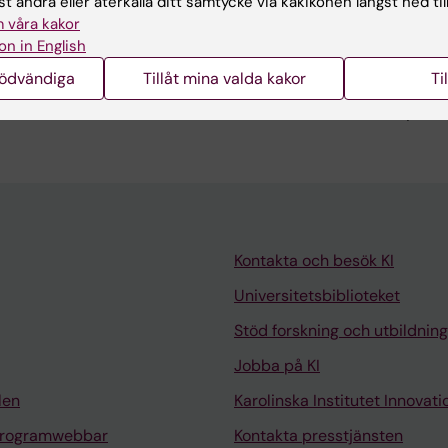
t ändra eller återkalla ditt samtycke via kakikonen längst ned til
sserad av medicinsk bildanalys, inklusive klassificering,
 våra kakor
trukturen av medicinska bilder. Tidigare erfarenhet omfa
on in English
 med särskilt fokus på metoder relaterade till skelett. D
nödvändiga
Tillåt mina valda kakor
Ti
inom bildanalys ligger i att tillämpa artificiell intelligen
 att bearbeta och tolka bilder efter att de har skapats.
Kontakta och besök KI
Universitetsbiblioteket
Stöd forskning och utbildning
Jobba på KI
len
Karolinska Institutet Innovati
programwebbar
Kontakta presstjänsten