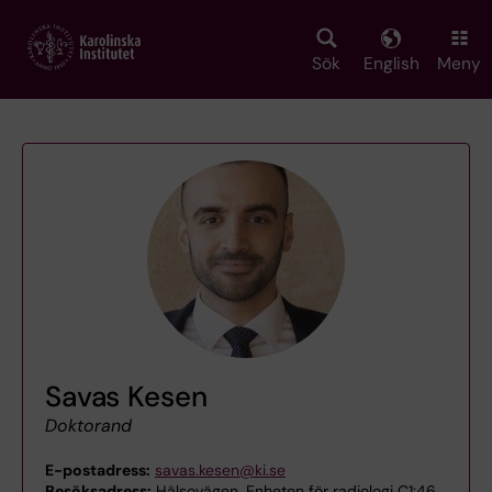
Skip
to
main
Sök
English
Meny
content
Savas Kesen
Doktorand
E-postadress:
savas.kesen@ki.se
Besöksadress:
Hälsovägen, Enheten för radiologi C1:46,