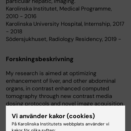
particular hepatic, imaging.
Karolinska Institutet, Medical Programme,
2010 - 2016
Karolinska University Hospital, Internship, 2017
- 2018
Södersjukhuset, Radiology Residency, 2019 -
Forskningsbeskrivning
My research is aimed at optimizing
enhancement of liver, and other abdominal
organs, in contrast enhanced computed
tomography through new contrast media
dosing protocols and novel image acquisition
technologies.
Vi använder kakor (cookies)
På Karolinska Institutets webbplats använder vi
kakor för olika syften: