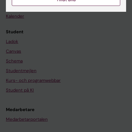
Nyheter
Kalender
Student
Ladok
Canvas
Schema
Studentmejlen
Kurs- och programwebbar
Student på KI
Medarbetare
Medarbetarportalen