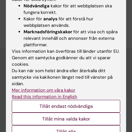
Forskningsområden:
Nödvändiga
kakor för att webbplatsen ska
fungera korrekt.
Radiologi och bildbehandling
Kakor för
analys
för att förstå hur
Är du Savas Kesen?
webbplatsen används.
Redigera din profil
Marknadsföringskakor
för att visa och spåra
relevant innehåll och annonser från externa
plattformar.
Viss information kan överföras till länder utanför EU.
Genom att samtycka godkänner du att vi sparar
cookies.
Huvudmeny
Du kan när som helst ändra eller återkalla ditt
samtycke via kakikonen längst ned till vänster på
Utbildning
sidan.
Forskarutbildning
Mer information om våra kakor
Read this information in English
Forskning
Tillåt endast nödvändiga
Om KI
Tillåt mina valda kakor
På gång
Tillåt alla