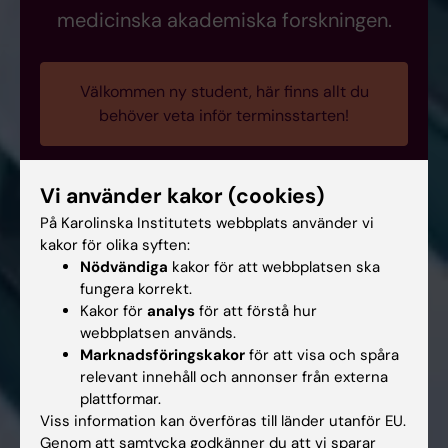
medicinska akademiska forskningen.
Välkommen ny student, här finns allt du
behöver veta inför terminsstarten!
Vi använder kakor (cookies)
På Karolinska Institutets webbplats använder vi
kakor för olika syften:
Nödvändiga
kakor för att webbplatsen ska
fungera korrekt.
Kakor för
analys
för att förstå hur
webbplatsen används.
Marknadsföringskakor
för att visa och spåra
relevant innehåll och annonser från externa
plattformar.
Viss information kan överföras till länder utanför EU.
Genom att samtycka godkänner du att vi sparar