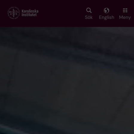
Skip
to
main
Sök
English
Meny
content