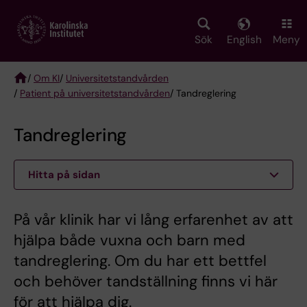
Skip
to
main
Sök
English
Meny
content
/
Om KI
/
Universitetstandvården
/
Patient på universitetstandvården
/ Tandreglering
Breadcrumb
Tandreglering
Hitta på sidan
På vår klinik har vi lång erfarenhet av att
hjälpa både vuxna och barn med
tandreglering. Om du har ett bettfel
och behöver tandställning finns vi här
för att hjälpa dig.