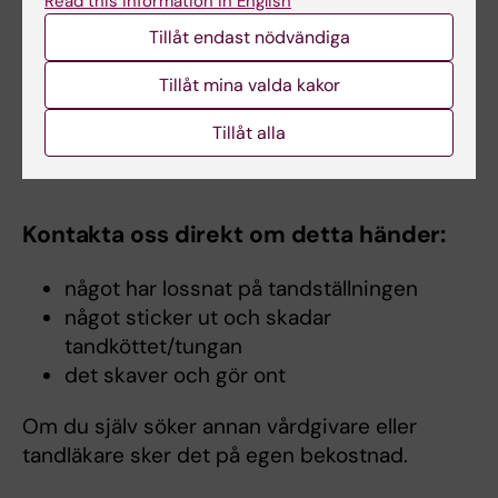
Read this information in English
glasdörrarna. Vårt väntrum finns efter 20
Tillåt endast nödvändiga
meter till höger.
Mata in ditt personnummer på skärmen
Tillåt mina valda kakor
så ser vi att du har kommit.
Tillåt alla
Parkering vid campus Flemingsberg
Kontakta oss direkt om detta händer:
något har lossnat på tandställningen
något sticker ut och skadar
tandköttet/tungan
det skaver och gör ont
Om du själv söker annan vårdgivare eller
tandläkare sker det på egen bekostnad.