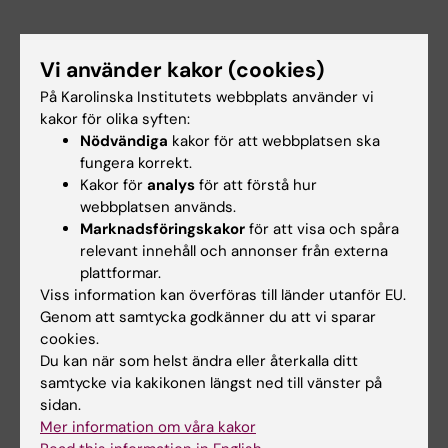
Vi använder kakor (cookies)
På Karolinska Institutets webbplats använder vi
Vägbeskrivning om du kommer med
kakor för olika syften:
pendeltåg:
Nödvändiga
kakor för att webbplatsen ska
fungera korrekt.
Ta pendeltåget till station Flemingsberg.
Kakor för
analys
för att förstå hur
Välj utgången mot Södertörns högskola.
webbplatsen används.
Marknadsföringskakor
för att visa och spåra
Ta höger och gå över bron och åk upp för
relevant innehåll och annonser från externa
den långa rulltrappan mot Södertörns
plattformar.
högskola.
Viss information kan överföras till länder utanför EU.
Gå rakt fram, förbi biblioteket, ned för en
Genom att samtycka godkänner du att vi sparar
trappa och över vägen så kommer du till
cookies.
Universitetstandvårdens huvudentré, på
Du kan när som helst ändra eller återkalla ditt
samtycke via kakikonen längst ned till vänster på
Alfred Nobels Allé 8.
sidan.
I huset tar du hiss B till plan 8.
Mer information om våra kakor
Lämna hissen och gå åt höger genom