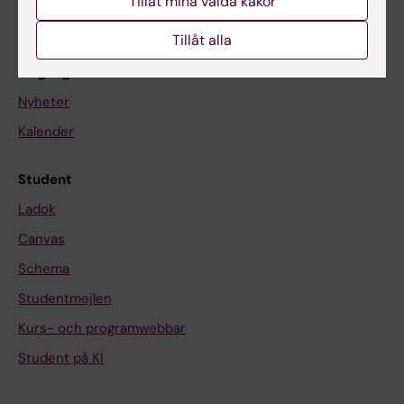
Tillåt mina valda kakor
Om KI
Tillåt alla
På gång
Nyheter
Kalender
Student
Ladok
Canvas
Schema
Studentmejlen
Kurs- och programwebbar
Student på KI