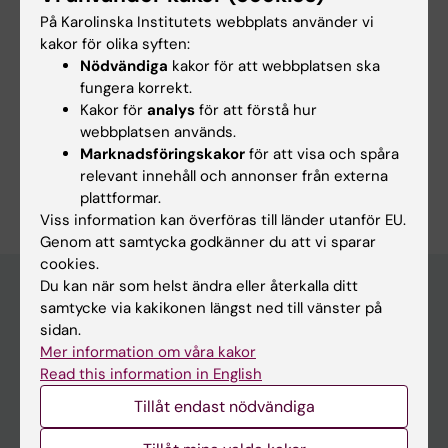
professionell utveckling och att bidra till både
På Karolinska Institutets webbplats använder vi
klinisk och akademisk utveckling inom
kakor för olika syften:
ortodonti.
Nödvändiga
kakor för att webbplatsen ska
fungera korrekt.
Kakor för
analys
för att förstå hur
webbplatsen används.
Marknadsföringskakor
för att visa och spåra
Är du Sinan Dehrab?
relevant innehåll och annonser från externa
Redigera din profil
plattformar.
Viss information kan överföras till länder utanför EU.
Genom att samtycka godkänner du att vi sparar
cookies.
Du kan när som helst ändra eller återkalla ditt
samtycke via kakikonen längst ned till vänster på
sidan.
Huvudmeny
Mer information om våra kakor
Utbildning
Read this information in English
Forskarutbildning
Tillåt endast nödvändiga
Forskning