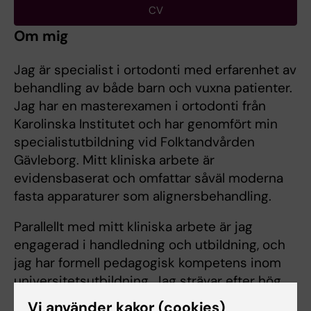
CV
Om mig
Jag är specialist i ortodonti med erfarenhet av
behandling av både barn och vuxna patienter.
Jag har en masterexamen i ortodonti från
Karolinska Institutet och har genomfört min
specialistutbildning vid Folktandvården
Gävleborg. Mitt kliniska arbete är
evidensbaserat och omfattar såväl moderna
fasta apparaturer som alignersbehandling.
Parallellt med mitt kliniska arbete är jag
engagerad i handledning och utbildning, och
jag har formell pedagogisk kompetens inom
universitetsutbildning. Jag strävar efter hög
kvalitet i patientvård, kontinuerlig
Vi använder kakor (cookies)