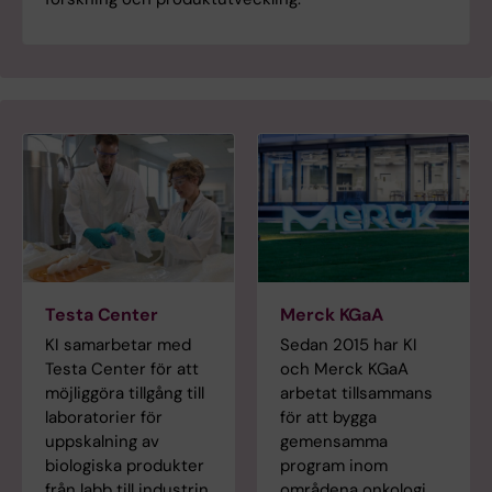
Testa Center
Merck KGaA
KI samarbetar med
Sedan 2015 har KI
Testa Center för att
och Merck KGaA
möjliggöra tillgång till
arbetat tillsammans
laboratorier för
för att bygga
uppskalning av
gemensamma
biologiska produkter
program inom
från labb till industrin.
områdena onkologi,