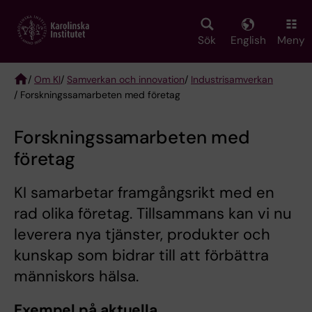
Skip
to
main
Sök
English
Meny
content
/
Om KI
/
Samverkan och innovation
/
Industrisamverkan
/ Forskningssamarbeten med företag
Breadcrumb
Forskningssamarbeten med
företag
KI samarbetar framgångsrikt med en
rad olika företag. Tillsammans kan vi nu
leverera nya tjänster, produkter och
kunskap som bidrar till att förbättra
människors hälsa.
Exempel på aktuella