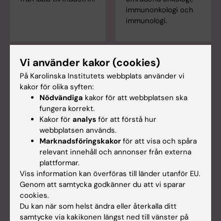
immunonkologi och
immunologi.
Vi använder kakor (cookies)
På Karolinska Institutets webbplats använder vi
kakor för olika syften:
Nödvändiga
kakor för att webbplatsen ska
fungera korrekt.
Kakor för
analys
för att förstå hur
webbplatsen används.
Marknadsföringskakor
för att visa och spåra
relevant innehåll och annonser från externa
plattformar.
Viss information kan överföras till länder utanför EU.
Genom att samtycka godkänner du att vi sparar
cookies.
Du kan när som helst ändra eller återkalla ditt
Biogen
samtycke via kakikonen längst ned till vänster på
Biogen har under åren etablerat flera fruktbara