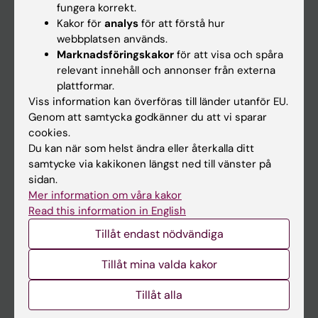
fungera korrekt.
Kakor för
analys
för att förstå hur
Student
webbplatsen används.
Marknadsföringskakor
för att visa och spåra
Ladok
relevant innehåll och annonser från externa
Canvas
plattformar.
Viss information kan överföras till länder utanför EU.
Schema
Genom att samtycka godkänner du att vi sparar
Studentmejlen
cookies.
Du kan när som helst ändra eller återkalla ditt
Kurs- och programwebbar
samtycke via kakikonen längst ned till vänster på
Student på KI
sidan.
Mer information om våra kakor
Read this information in English
Medarbetare
Tillåt endast nödvändiga
Medarbetarportalen
Tillåt mina valda kakor
Kontakta och besök KI
Tillåt alla
Universitetsbiblioteket