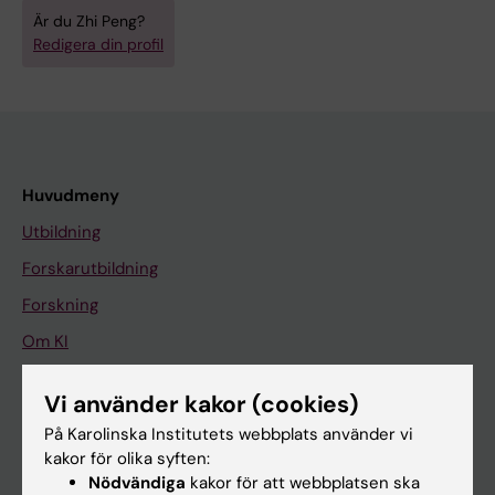
Är du Zhi Peng?
Redigera din profil
Huvudmeny
Utbildning
Forskarutbildning
Forskning
Om KI
Vi använder kakor (cookies)
På gång
På Karolinska Institutets webbplats använder vi
Nyheter
kakor för olika syften:
Nödvändiga
kakor för att webbplatsen ska
Kalender