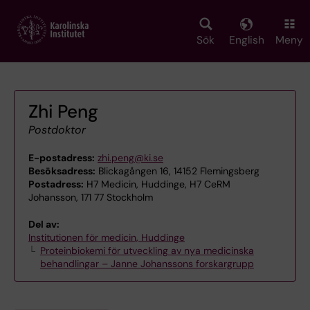
Skip
to
main
Sök
English
Meny
content
Zhi Peng
Postdoktor
E-postadress:
zhi.peng@ki.se
Besöksadress:
Blickagången 16, 14152 Flemingsberg
Postadress:
H7 Medicin, Huddinge, H7 CeRM
Johansson, 171 77 Stockholm
Del av:
Institutionen för medicin, Huddinge
Proteinbiokemi för utveckling av nya medicinska
behandlingar – Janne Johanssons forskargrupp