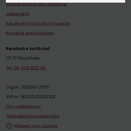
Stöd forskning och utbildning
Jobba på KI
Karolinska Institutet Innovation
Kontakta presstjänsten
Karolinska Institutet
171 77 Stockholm
Tel: 08-524 800 00
Org.nr: 202100-2973
VAT.nr: SE202100297301
Om webbplatsen
Tillgänglighetsredogörelse
Manage your cookies