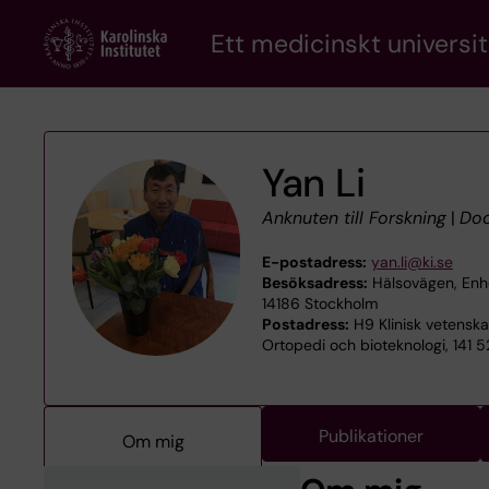
Skip
Ett medicinskt universit
to
main
content
Yan Li
Anknuten till Forskning
|
Doc
E-postadress:
yan.li@ki.se
Besöksadress:
Hälsovägen, Enhe
14186 Stockholm
Postadress:
H9 Klinisk vetenska
Ortopedi och bioteknologi, 141 
Publikationer
Om mig