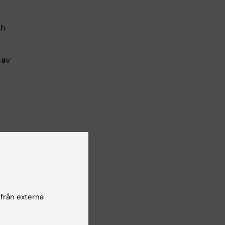
ch
 av
 och
 från externa