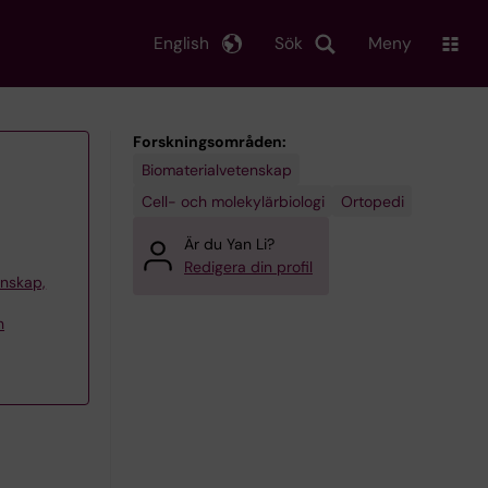
English
Sök
Meny
Forskningsområden:
Biomaterialvetenskap
Cell- och molekylärbiologi
Ortopedi
Är du Yan Li?
Redigera din profil
tenskap,
h