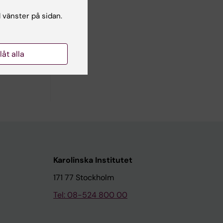
l vänster på sidan.
re (KUL)
llåt alla
Karolinska Institutet
171 77 Stockholm
Tel: 08-524 800 00