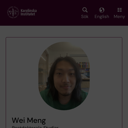
Skip
to
main
Sök
English
Meny
content
Wei Meng
Postdoktorala Studier