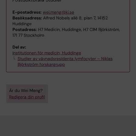
E-postadress:
wei.meng@ki.se
Besöksadress:
Alfred Nobels allé 8, plan 7, 14152
Huddinge
Postadress:
H7 Medicin, Huddinge, H7 CIM Björkström,
171 77 Stockholm
Del av:
Institutionen för medicin, Huddinge
Studier av vävnadsresidenta lymfocyter – Niklas
Björkström forskargrupp
Är du Wei Meng?
Redigera din profil