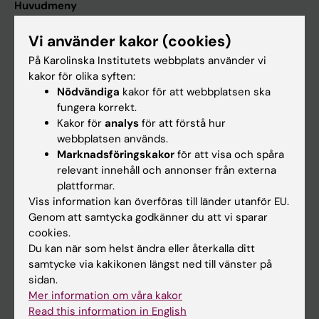
Huvudmeny
Utbildning
Vi använder kakor (cookies)
Forskarutbildning
På Karolinska Institutets webbplats använder vi
kakor för olika syften:
Forskning
Nödvändiga
kakor för att webbplatsen ska
Om KI
fungera korrekt.
Kakor för
analys
för att förstå hur
webbplatsen används.
På gång
Marknadsföringskakor
för att visa och spåra
relevant innehåll och annonser från externa
Nyheter
plattformar.
Kalender
Viss information kan överföras till länder utanför EU.
Genom att samtycka godkänner du att vi sparar
Student
cookies.
Du kan när som helst ändra eller återkalla ditt
Ladok
samtycke via kakikonen längst ned till vänster på
Canvas
sidan.
Mer information om våra kakor
Schema
Read this information in English