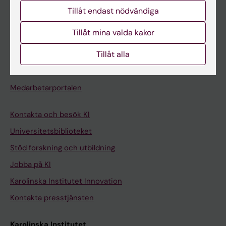
Studentmejlen
Tillåt endast nödvändiga
Kurs- och programwebbar
Tillåt mina valda kakor
Student på KI
Tillåt alla
Medarbetare
Medarbetarportalen
Kontakta och besök KI
Universitetsbiblioteket
Stöd forskning och utbildning
Jobba på KI
Karolinska Institutet Innovation
Kontakta presstjänsten
Karolinska Institutet