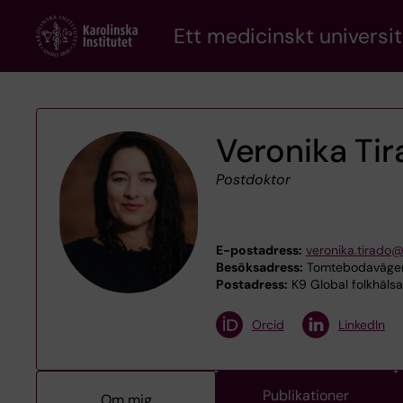
Skip
Ett medicinskt universit
to
main
content
Veronika Ti
Postdoktor
E-postadress:
veronika.tirado@
Besöksadress:
Tomtebodavägen 
Postadress:
K9 Global folkhälsa
Orcid
LinkedIn
Publikationer
Om mig