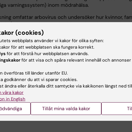
diga varningssystem) inom mödrahälsa.
skning omfattar arbovirus och undersöker hur kvinnor, fam
sjukvårdssystem hanterade riskerna i samband med
on under graviditet och tidig barndom. Jag deltog också i
kakor (cookies)
portering och spridning av det EU-finansierade
ALERT-
tutets webbplats använder vi kakor för olika syften:
2024), som fokuserade på komplexa insatser för att
akor för att webbplatsen ska fungera korrekt.
 och perinatala hälsoutfall
lys
för att förstå hur webbplatsen används.
ingskakor
för att visa och spåra relevant innehåll och annonser
 överföras till länder utanför EU.
erexamen i folkhälsovetenskap med inriktning mot
 godkänner du att vi sparar cookies.
mskontroll och en akademisk bakgrund inom sociologi. 
t ändra eller återkalla ditt samtycke via kakikonen längst ned til
ng,
“Sexuell och reproduktiv hälsa och rättigheter bland
 våra kakor
ter i Sverige: Kunskapsluckor och utmaningar i vården”
on in English
Forte, 2018–2020), granskade strukturella och
nödvändiga
Tillåt mina valda kakor
Ti
ade faktorer som underlättar eller hindrar tillgången til
pper.