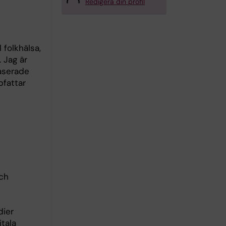
Redigera din profil
 folkhälsa,
 Jag är
aserade
pfattar
och
dier
tala