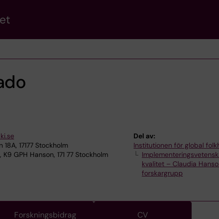
et
rado
ki.se
Del av:
18A, 17177 Stockholm
Institutionen för global fol
, K9 GPH Hanson, 171 77 Stockholm
Implementeringsvetens
kvalitet – Claudia Hans
forskargrupp
Forskningsbidrag
CV