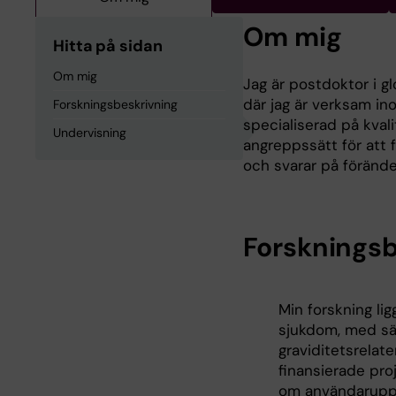
Om mig
Hitta på sidan
Om mig
Jag är postdoktor i gl
där jag är verksam in
Forskningsbeskrivning
specialiserad på kva
Undervisning
angreppssätt för att 
och svarar på förände
Forskningsb
Min forskning li
sjukdom, med sä
graviditetsrelate
finansierade pro
om användarupple