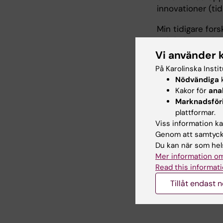
innovationer (ti
Min tidigare for
och hälso- och 
zikavirusinfekti
Vi använder 
slutfasen av rap
På Karolinska Insti
projektet
(2020–
Nödvändiga
k
förbättra mödra-
Kakor för
ana
Marknadsför
Utbildning
plattformar.
Viss information kan
Jag har en mast
Genom att samtycka
infektionssjukdo
Du kan när som hels
doktorsavhandli
Mer information om
nyanlända migran
Read this informati
(finansierad av 
Tillåt endast 
erfarenhetsbaser
bland migrantgru