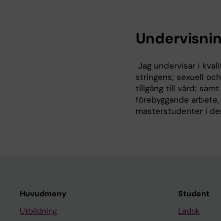
Undervisni
Jag undervisar i kval
stringens; sexuell oc
tillgång till vård; sa
förebyggande arbete, 
masterstudenter i de
Huvudmeny
Student
Utbildning
Ladok