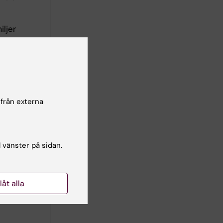
iljer
 från externa
Min
l vänster på sidan.
llåt alla
l SRHR