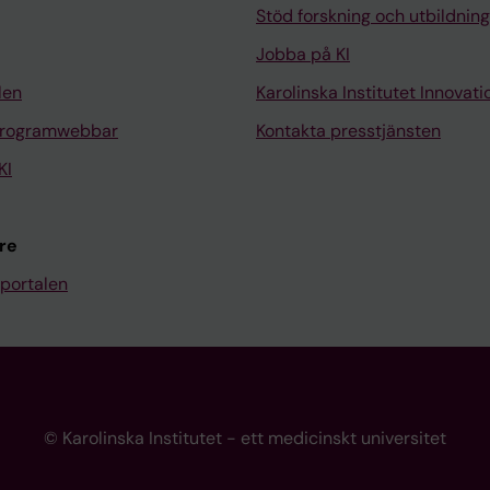
Stöd forskning och utbildning
Jobba på KI
len
Karolinska Institutet Innovati
programwebbar
Kontakta presstjänsten
KI
re
portalen
© Karolinska Institutet - ett medicinskt universitet