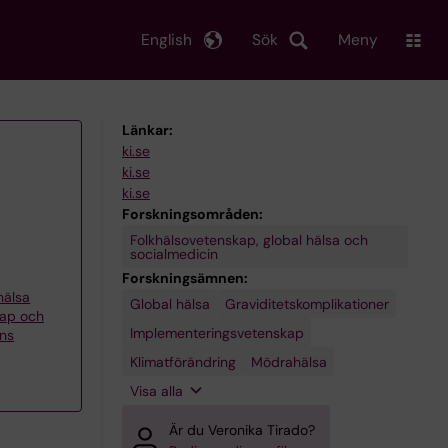
English
Sök
Meny
Länkar:
ki.se
ki.se
ki.se
Forskningsområden:
Folkhälsovetenskap, global hälsa och
socialmedicin
Forskningsämnen:
khälsa
Global hälsa
Zikavirus
Graviditetskomplikationer
kap och
Implementeringsvetenskap
ons
Klimatförändring
Mödrahälsa
Visa alla
Är du Veronika Tirado?