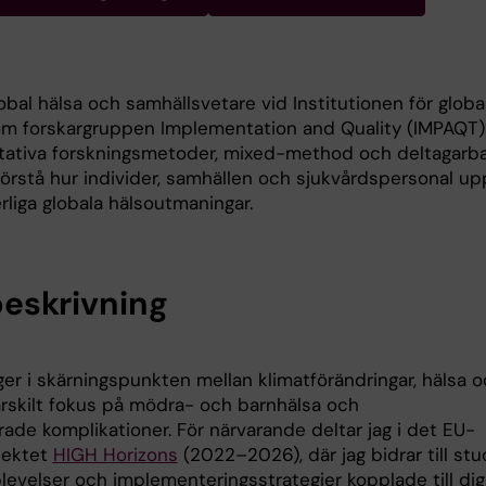
obal hälsa och samhällsvetare vid Institutionen för global
om forskargruppen Implementation and Quality (IMPAQT).
litativa forskningsmetoder, mixed-method och deltagarb
förstå hur individer, samhällen och sjukvårdspersonal up
rliga globala hälsoutmaningar.
eskrivning
gger i skärningspunkten mellan klimatförändringar, hälsa 
rskilt fokus på mödra- och barnhälsa och
rade komplikationer. För närvarande deltar jag i det EU-
jektet
HIGH Horizons
(2022–2026), där jag bidrar till stu
velser och implementeringsstrategier kopplade till digi