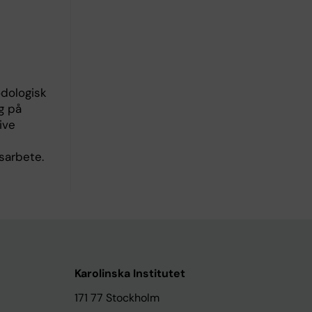
odologisk
g på
ive
sarbete.
Karolinska Institutet
171 77 Stockholm