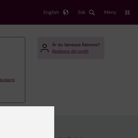
English
Sök
Meny
Är du Vanessa Rainone?
Redigera din profil
 biokemi