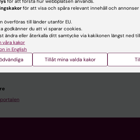
Kontakta och besök KI
lys
för att förstå hur webbplatsen används.
ingskakor
för att visa och spåra relevant innehåll och annonser
Universitetsbiblioteket
 överföras till länder utanför EU.
Stöd forskning och utbildning
 godkänner du att vi sparar cookies.
Jobba på KI
t ändra eller återkalla ditt samtycke via kakikonen längst ned til
 våra kakor
len
Karolinska Institutet Innovati
on in English
programwebbar
Kontakta presstjänsten
nödvändiga
Tillåt mina valda kakor
Ti
KI
re
portalen