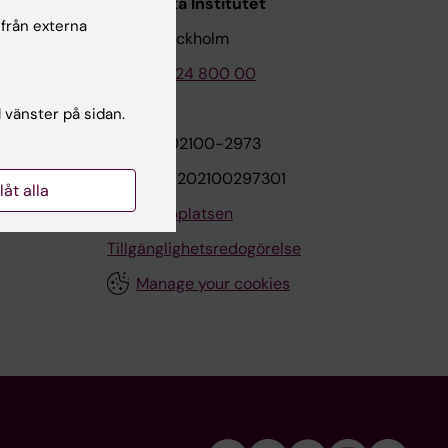
Karolinska Institutet
 från externa
171 77 Stockholm
Tel: 08-524 800 00
l vänster på sidan.
on
Org.nr: 202100-2973
VAT.nr: SE202100297301
llåt alla
Om webbplatsen
Tillgänglighetsredogörelse
Manage your cookies