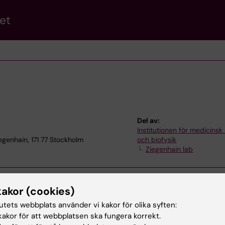
et
Del av:
Institutionen för medicinsk
genhain, 171 77 Stockholm
och biofysik
Ziegenhain lab
kakor (cookies)
tutets webbplats använder vi kakor för olika syften:
akor för att webbplatsen ska fungera korrekt.