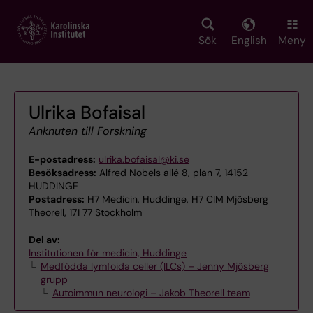
Skip
to
main
Sök
English
Meny
content
Ulrika Bofaisal
Anknuten till Forskning
E-postadress:
ulrika.bofaisal@ki.se
Besöksadress:
Alfred Nobels allé 8, plan 7, 14152
HUDDINGE
Postadress:
H7 Medicin, Huddinge, H7 CIM Mjösberg
Theorell, 171 77 Stockholm
Del av:
Institutionen för medicin, Huddinge
Medfödda lymfoida celler (ILCs) – Jenny Mjösberg
grupp
Autoimmun neurologi – Jakob Theorell team