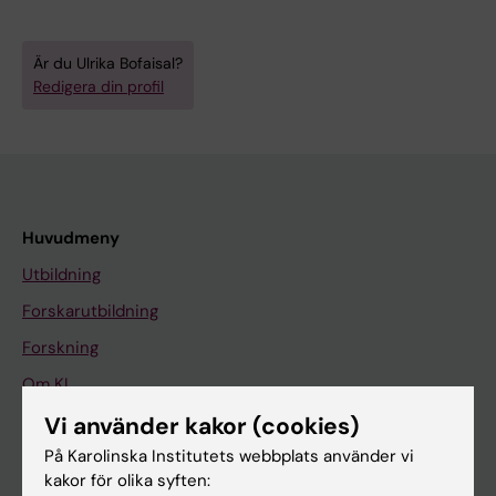
Är du Ulrika Bofaisal?
Redigera din profil
Huvudmeny
Utbildning
Forskarutbildning
Forskning
Om KI
Vi använder kakor (cookies)
På Karolinska Institutets webbplats använder vi
På gång
kakor för olika syften:
Nyheter