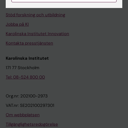
Universitetsbiblioteket
Stöd forskning och utbildning
Jobba på KI
Karolinska Institutet Innovation
Kontakta presstjänsten
Karolinska Institutet
171 77 Stockholm
Tel: 08-524 800 00
Org.nr: 202100-2973
VAT.nr: SE202100297301
Om webbplatsen
Tillgänglighetsredogörelse