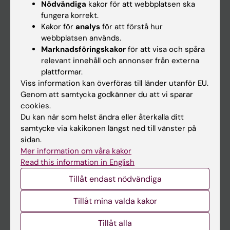
Nödvändiga
kakor för att webbplatsen ska
fungera korrekt.
Kalender
Kakor för
analys
för att förstå hur
webbplatsen används.
Student
Marknadsföringskakor
för att visa och spåra
Ladok
relevant innehåll och annonser från externa
plattformar.
Canvas
Viss information kan överföras till länder utanför EU.
Schema
Genom att samtycka godkänner du att vi sparar
cookies.
Studentmejlen
Du kan när som helst ändra eller återkalla ditt
Kurs- och programwebbar
samtycke via kakikonen längst ned till vänster på
sidan.
Student på KI
Mer information om våra kakor
Read this information in English
Medarbetare
Tillåt endast nödvändiga
Medarbetarportalen
Tillåt mina valda kakor
Kontakta och besök KI
Tillåt alla