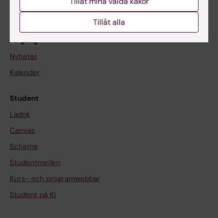
Tillåt mina valda kakor
Om KI
Tillåt alla
På gång
Nyheter
Kalender
Student
Ladok
Canvas
Schema
Studentmejlen
Kurs- och programwebbar
Student på KI