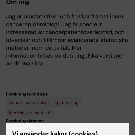
Om mig
Jag är biostatistiker och forskar främst inom
cancerepidemiologi. Jag är speciellt
intresserad av cancerpatientöverlevnad, och
utvecklar och tillämpar avancerade statistiska
metoder inom detta fält. Mer
information hittas på den engelska versionen
av denna sida.
Forskningsområden:
Cancer och onkologi
Epidemiologi
Medicinsk biostatistik
Forskningsämnen:
Biostatistik
Epidemiologi
Vi använder kakor (cookies)