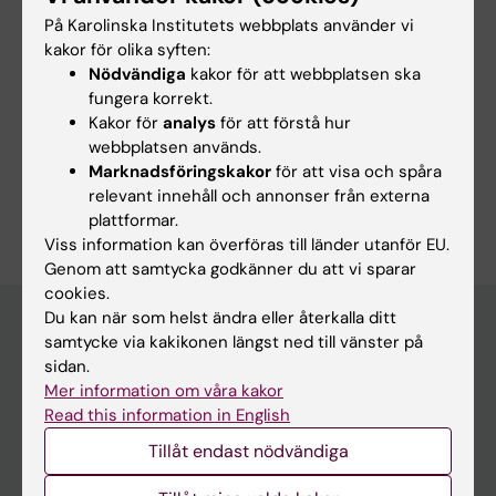
Observationsstudier som ämne
Statistik som ämne
På Karolinska Institutets webbplats använder vi
kakor för olika syften:
Överlevnadsanalys
Nödvändiga
kakor för att webbplatsen ska
Tekniker och metoder:
fungera korrekt.
Biostatistik
Observationsstudier som ämne
Kakor för
analys
för att förstå hur
webbplatsen används.
Statistik som ämne
Överlevnadsanalys
Marknadsföringskakor
för att visa och spåra
Är du Therese Andersson?
relevant innehåll och annonser från externa
Redigera din profil
plattformar.
Viss information kan överföras till länder utanför EU.
Genom att samtycka godkänner du att vi sparar
cookies.
Du kan när som helst ändra eller återkalla ditt
samtycke via kakikonen längst ned till vänster på
sidan.
Huvudmeny
Mer information om våra kakor
Utbildning
Read this information in English
Forskarutbildning
Tillåt endast nödvändiga
Forskning