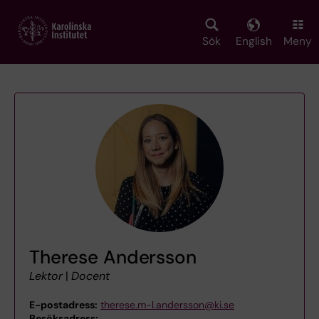
Skip
to
main
Sök
English
Meny
content
Therese Andersson
Lektor
|
Docent
E-postadress:
therese.m-l.andersson@ki.se
Besöksadress:
,